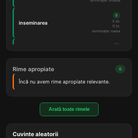
terminație: onarea
5
5 sil.
inseminarea
11 lit.
terminație: narea
5
5 sil.
împuținarea
11 lit.
terminație: narea
Rime apropiate
0
5
Încă nu avem rime apropiate relevante.
5 sil.
încolonarea
11 lit.
terminație: onarea
5
Arată toate rimele
5 sil.
încoronarea
11 lit.
terminație: onarea
Cuvinte aleatorii