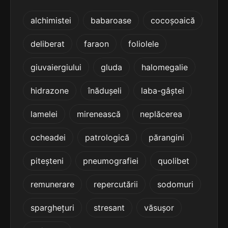
5
5 sil.
îndemânarea
alchimistei
babaroase
cocoșoaică
11 lit.
terminație: narea
deliberat
faraon
foliolele
5
5 sil.
înseninarea
giuvaiergiului
gluda
halomegalie
11 lit.
terminație: narea
hidrazone
înădușeli
laba-gâștei
5
lamelei
mirenească
neplăcerea
5 sil.
nerușinarea
11 lit.
terminație: narea
ocheadei
patrologică
părangini
5
piteșteni
pneumografiei
quolibet
5 sil.
rebobinarea
11 lit.
terminație: narea
remunerare
repercutării
sodomuri
5
sparghețuri
stresant
văsușor
5 sil.
redesenarea
11 lit.