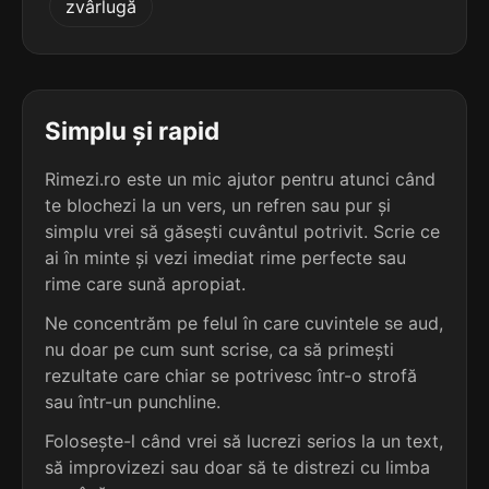
zvârlugă
terminație: narea
5
5 sil.
tărăgănarea
11 lit.
terminație: narea
Simplu și rapid
5
Rimezi.ro este un mic ajutor pentru atunci când
5 sil.
asasinarea
te blochezi la un vers, un refren sau pur și
10 lit.
terminație: narea
simplu vrei să găsești cuvântul potrivit. Scrie ce
ai în minte și vezi imediat rime perfecte sau
5
rime care sună apropiat.
5 sil.
asemănarea
10 lit.
Ne concentrăm pe felul în care cuvintele se aud,
terminație: narea
nu doar pe cum sunt scrise, ca să primești
rezultate care chiar se potrivesc într-o strofă
5
sau într-un punchline.
5 sil.
asezonarea
10 lit.
Folosește-l când vrei să lucrezi serios la un text,
terminație: onarea
să improvizezi sau doar să te distrezi cu limba