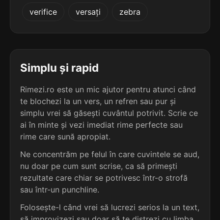
4
3
verifice
versați
zebra
4 sil.
adiționat
2 sil.
ceanac
9 lit.
6 lit.
terminație: onat
terminație: nac
4
3
4 sil.
aleuronat
Simplu și rapid
2 sil.
coinac
9 lit.
6 lit.
terminație: onat
terminație: nac
Rimezi.ro este un mic ajutor pentru atunci când
te blochezi la un vers, un refren sau pur și
4
3
4 sil.
simplu vrei să găsești cuvântul potrivit. Scrie ce
capitonat
2 sil.
cornac
9 lit.
ai în minte și vezi imediat rime perfecte sau
6 lit.
terminație: onat
terminație: nac
rime care sună apropiat.
4
Ne concentrăm pe felul în care cuvintele se aud,
3
4 sil.
emoționat
nu doar pe cum sunt scrise, ca să primești
2 sil.
rusnac
9 lit.
6 lit.
terminație: onat
rezultate care chiar se potrivesc într-o strofă
terminație: nac
sau într-un punchline.
4
Folosește-l când vrei să lucrezi serios la un text,
3
4 sil.
iluzionat
2 sil.
spanac
9 lit.
să improvizezi sau doar să te distrezi cu limba