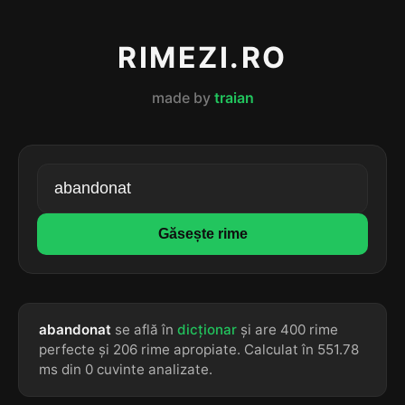
RIMEZI.RO
made by
traian
Găsește rime
abandonat
se află în
dicționar
și are 400 rime
perfecte și 206 rime apropiate. Calculat în 551.78
ms din 0 cuvinte analizate.