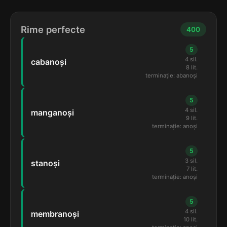
Rime perfecte
400
5
4 sil.
cabanoși
8 lit.
terminație: abanoși
5
4 sil.
manganoși
9 lit.
terminație: anoși
5
3 sil.
stanoși
7 lit.
terminație: anoși
5
4 sil.
membranoși
10 lit.