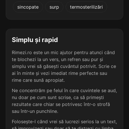
4
3
sincopate
surp
termosterilizări
4 sil.
pepenoși
4 sil.
marangozi
8 lit.
9 lit.
terminație: noși
terminație: ozi
4
3
4 sil.
rășinoși
Simplu și rapid
4 sil.
pteropozi
8 lit.
9 lit.
terminație: noși
terminație: ozi
Rimezi.ro este un mic ajutor pentru atunci când
te blochezi la un vers, un refren sau pur și
4
3
4 sil.
simplu vrei să găsești cuvântul potrivit. Scrie ce
rubinoși
4 sil.
tetrapozi
8 lit.
ai în minte și vezi imediat rime perfecte sau
9 lit.
terminație: noși
terminație: ozi
rime care sună apropiat.
4
Ne concentrăm pe felul în care cuvintele se aud,
3
4 sil.
rușinoși
nu doar pe cum sunt scrise, ca să primești
4 sil.
trematozi
8 lit.
9 lit.
terminație: noși
rezultate care chiar se potrivesc într-o strofă
terminație: ozi
sau într-un punchline.
4
Folosește-l când vrei să lucrezi serios la un text,
3
4 sil.
satinoși
3 sil.
cotcozi
8 lit.
să improvizezi sau doar să te distrezi cu limba