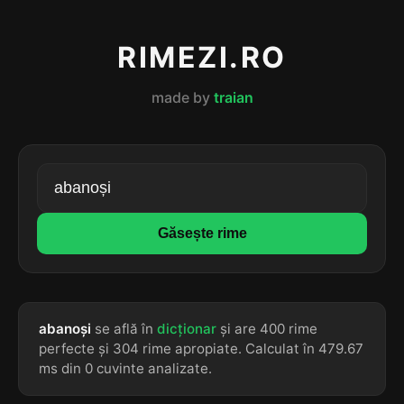
RIMEZI.RO
made by
traian
Găsește rime
abanoși
se află în
dicționar
și are 400 rime
perfecte și 304 rime apropiate. Calculat în 479.67
ms din 0 cuvinte analizate.