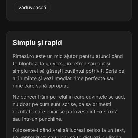
3
3
văduvească
3 sil.
promitem
2 sil.
palten
8 lit.
6 lit.
terminație: tem
terminație: ten
3
3
3 sil.
semantem
Simplu și rapid
2 sil.
pecten
8 lit.
6 lit.
terminație: tem
terminație: ten
Rimezi.ro este un mic ajutor pentru atunci când
te blochezi la un vers, un refren sau pur și
3
3
3 sil.
simplu vrei să găsești cuvântul potrivit. Scrie ce
trimitem
2 sil.
pinten
8 lit.
ai în minte și vezi imediat rime perfecte sau
6 lit.
terminație: tem
terminație: ten
rime care sună apropiat.
3
Ne concentrăm pe felul în care cuvintele se aud,
3
2 sil.
fontem
nu doar pe cum sunt scrise, ca să primești
2 sil.
tasten
6 lit.
6 lit.
terminație: tem
rezultate care chiar se potrivesc într-o strofă
terminație: ten
sau într-un punchline.
3
Folosește-l când vrei să lucrezi serios la un text,
3
2 sil.
mortem
3 sil.
neprieten
6 lit.
să improvizezi sau doar să te distrezi cu limba