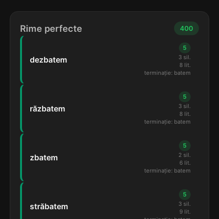
Rime perfecte
400
5
3 sil.
dezbatem
8 lit.
terminație: batem
5
3 sil.
răzbatem
8 lit.
terminație: batem
5
2 sil.
zbatem
6 lit.
terminație: batem
5
3 sil.
străbatem
9 lit.