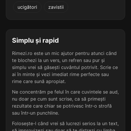
4
3
ucigători
zavistii
4 sil.
emitere
4 sil.
avizele
7 lit.
7 lit.
terminație: tere
terminație: ele
4
3
4 sil.
izotere
Simplu și rapid
4 sil.
accesele
7 lit.
8 lit.
terminație: tere
terminație: ele
Rimezi.ro este un mic ajutor pentru atunci când
te blochezi la un vers, un refren sau pur și
4
3
4 sil.
simplu vrei să găsești cuvântul potrivit. Scrie ce
omitere
4 sil.
acuarele
7 lit.
ai în minte și vezi imediat rime perfecte sau
8 lit.
terminație: tere
terminație: ele
rime care sună apropiat.
4
Ne concentrăm pe felul în care cuvintele se aud,
3
4 sil.
uretere
nu doar pe cum sunt scrise, ca să primești
4 sil.
adresele
7 lit.
8 lit.
terminație: tere
rezultate care chiar se potrivesc într-o strofă
terminație: ele
sau într-un punchline.
4
Folosește-l când vrei să lucrezi serios la un text,
3
4 sil.
acrotere
4 sil.
albinele
8 lit.
să improvizezi sau doar să te distrezi cu limba