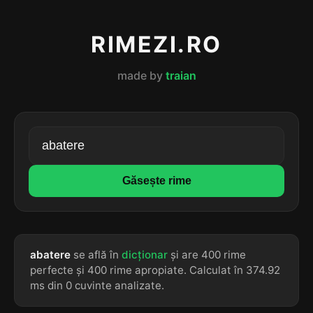
RIMEZI.RO
made by
traian
Găsește rime
abatere
se află în
dicționar
și are 400 rime
perfecte și 400 rime apropiate. Calculat în 374.92
ms din 0 cuvinte analizate.