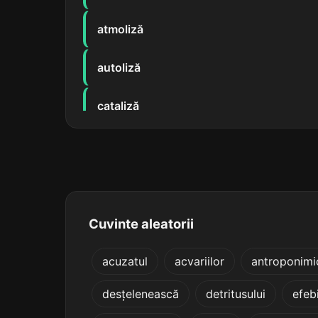
atmoliză
autoliză
cataliză
citoliză
epicriză
fotoliză
Cuvinte aleatorii
hemoliză
acuzatul
acvariilor
antroponimi
desțelenească
detritusului
efeb
hipofiză