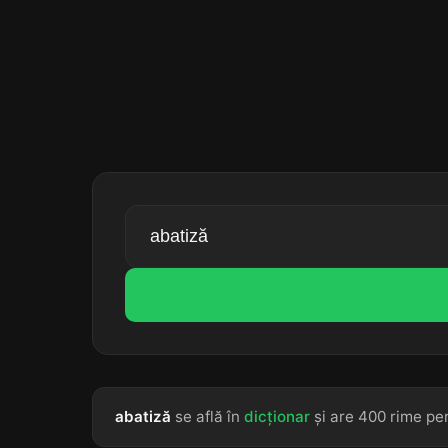
abatiză
se află în
dicționar
și are 400 rime per