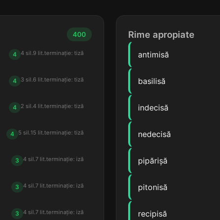
Rime apropiate
400
4 sil.
9 lit.
terminație: tiză
antimisă
4
3 sil.
6 lit.
terminație: tiză
basilisă
4
2 sil.
4 lit.
terminație: tiză
indecisă
4
5 sil.
15 lit.
terminație: tiză
nedecisă
4
4 sil.
7 lit.
terminație: iză
pipărișă
3
4 sil.
7 lit.
terminație: iză
pitonisă
3
4 sil.
7 lit.
terminație: iză
recipisă
3