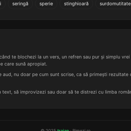
i
seringă
sperie
stinghioară
surdomutitate
4 sil.
8 lit.
terminație: iză
sămăchișă
3
4 sil.
8 lit.
terminație: iză
zămăchișă
3
4 sil.
8 lit.
terminație: iză
așa-zisă
3
4 sil.
8 lit.
terminație: iză
abscisă
3
ând te blochezi la un vers, un refren sau pur și simplu vrei s
me care sună apropiat.
4 sil.
8 lit.
terminație: iză
balbisă
3
 aud, nu doar pe cum sunt scrise, ca să primești rezultate c
4 sil.
8 lit.
terminație: iză
barbișă
3
un text, să improvizezi sau doar să te distrezi cu limba româ
4 sil.
8 lit.
terminație: iză
bălbisă
3
4 sil.
8 lit.
terminație: iză
clarisă
3
© 2025
traian
· Rimezi.ro