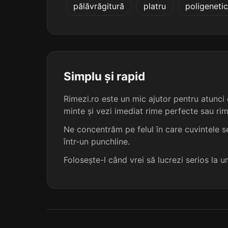
pălăvrăgitură
platru
poligenetic
indiviză
lipoliză
micoriză
Simplu și rapid
parafiză
Rimezi.ro este un mic ajutor pentru atunci c
minte și vezi imediat rime perfecte sau ri
piloriză
Ne concentrăm pe felul în care cuvintele se
într-un punchline.
piroliză
Folosește-l când vrei să lucrezi serios la 
rizaliză
vocaliză