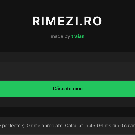
RIMEZI.RO
made by
traian
Găsește rime
 perfecte și 0 rime apropiate. Calculat în 456.91 ms din 0 cuvi