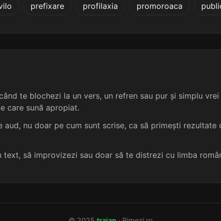
vilo
prefixare
profilaxia
promoroaca
publi
6 sil.
13 lit.
terminație: izării
5
6 sil.
13 lit.
terminație: izării
5
6 sil.
13 lit.
terminație: zării
5
6 sil.
13 lit.
terminație: zării
5
ând te blochezi la un vers, un refren sau pur și simplu vrei s
me care sună apropiat.
6 sil.
13 lit.
terminație: izării
5
 aud, nu doar pe cum sunt scrise, ca să primești rezultate c
6 sil.
13 lit.
terminație: izării
5
un text, să improvizezi sau doar să te distrezi cu limba româ
6 sil.
13 lit.
terminație: izării
5
6 sil.
13 lit.
terminație: izării
5
© 2025
traian
· Rimezi.ro