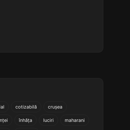
al
cotizabilă
crușea
nței
înhăța
luciri
maharani