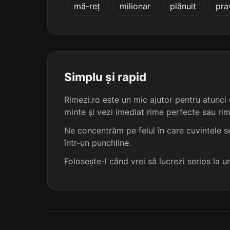
mă-reț
milionar
plănuit
pra
alcalinizării
alfabetizării
anamorfozării
Simplu și rapid
anastomozării
Rimezi.ro este un mic ajutor pentru atunci c
minte și vezi imediat rime perfecte sau ri
antipatizării
Ne concentrăm pe felul în care cuvintele se
într-un punchline.
automatizării
Folosește-l când vrei să lucrezi serios la 
autonomizării
axiomatizării