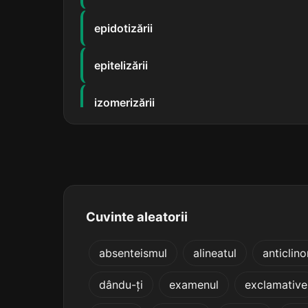
epidotizării
epitelizării
izomerizării
omogenizării
absolutizării
aclimatizării
Cuvinte aleatorii
acromatizării
absenteismul
alineatul
anticlinor
dându-ți
examenul
exclamative
africanizării