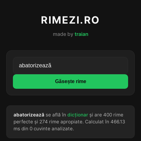
RIMEZI.RO
made by
traian
Găsește rime
abatorizează
se află în
dicționar
și are 400 rime
perfecte și 274 rime apropiate. Calculat în 466.13
ms din 0 cuvinte analizate.