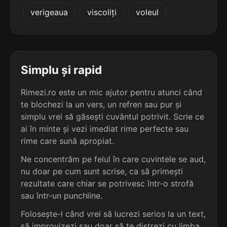
5
3
verigeaua
viscoliți
voleul
6 sil.
orășenizează
5 sil.
burduhănoasă
12 lit.
12 lit.
terminație: izează
terminație: asă
5
3
6 sil.
absolutizează
Simplu și rapid
5 sil.
carbogazoasă
13 lit.
12 lit.
terminație: izează
terminație: asă
Rimezi.ro este un mic ajutor pentru atunci când
te blochezi la un vers, un refren sau pur și
5
3
6 sil.
simplu vrei să găsești cuvântul potrivit. Scrie ce
aclimatizează
5 sil.
călcătoreasă
13 lit.
ai în minte și vezi imediat rime perfecte sau
12 lit.
terminație: izează
terminație: asă
rime care sună apropiat.
5
Ne concentrăm pe felul în care cuvintele se aud,
3
6 sil.
acromatizează
nu doar pe cum sunt scrise, ca să primești
5 sil.
călțunăreasă
13 lit.
12 lit.
terminație: izează
rezultate care chiar se potrivesc într-o strofă
terminație: asă
sau într-un punchline.
5
Folosește-l când vrei să lucrezi serios la un text,
3
6 sil.
africanizează
5 sil.
cărturăreasă
13 lit.
să improvizezi sau doar să te distrezi cu limba