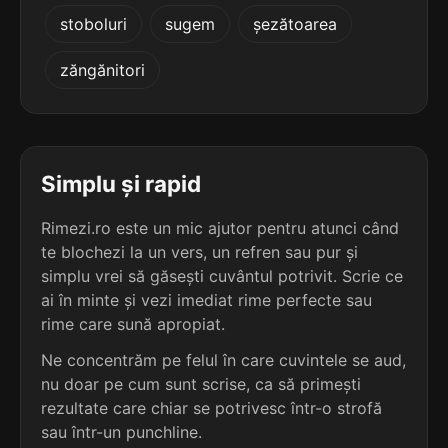
4
3
stoboluri
sugem
șezătoarea
3 sil.
predică
3 sil.
auzită
7 lit.
6 lit.
terminație: dică
zăngănitori
terminație: ită
4
3
3 sil.
vlădică
3 sil.
babiță
7 lit.
6 lit.
terminație: dică
terminație: iță
Simplu și rapid
4
3
Rimezi.ro este un mic ajutor pentru atunci când
3 sil.
druidică
3 sil.
baniță
8 lit.
te blochezi la un vers, un refren sau pur și
6 lit.
terminație: dică
terminație: iță
simplu vrei să găsești cuvântul potrivit. Scrie ce
ai în minte și vezi imediat rime perfecte sau
4
3
rime care sună apropiat.
3 sil.
fluidică
3 sil.
barită
8 lit.
6 lit.
Ne concentrăm pe felul în care cuvintele se aud,
terminație: dică
terminație: ită
nu doar pe cum sunt scrise, ca să primești
rezultate care chiar se potrivesc într-o strofă
4
3
3 sil.
grozdică
sau într-un punchline.
3 sil.
băciță
8 lit.