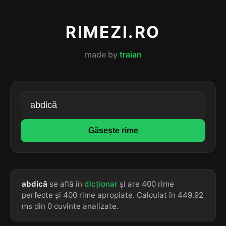
RIMEZI.RO
made by
traian
Găsește rime
abdică
se află în
dicționar
și are 400 rime
perfecte și 400 rime apropiate. Calculat în 449.92
ms din 0 cuvinte analizate.