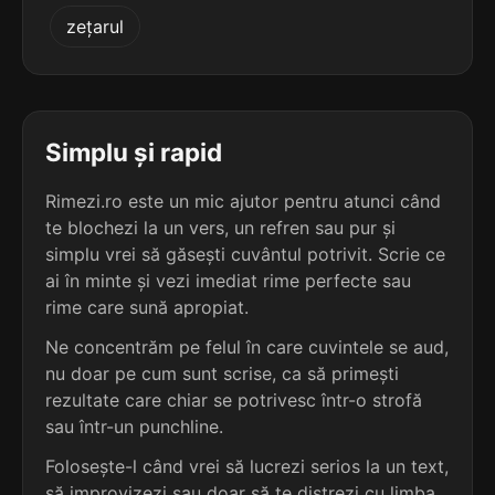
3
2
zețarul
3 sil.
dictamen
3 sil.
ardeiem
8 lit.
7 lit.
terminație: men
terminație: em
3
2
3 sil.
egumen
Simplu și rapid
3 sil.
asediem
6 lit.
7 lit.
terminație: men
terminație: em
Rimezi.ro este un mic ajutor pentru atunci când
te blochezi la un vers, un refren sau pur și
3
2
3 sil.
simplu vrei să găsești cuvântul potrivit. Scrie ce
esamen
3 sil.
asociem
6 lit.
ai în minte și vezi imediat rime perfecte sau
7 lit.
terminație: men
terminație: em
rime care sună apropiat.
3
Ne concentrăm pe felul în care cuvintele se aud,
2
3 sil.
examen
nu doar pe cum sunt scrise, ca să primești
3 sil.
atingem
6 lit.
7 lit.
terminație: men
rezultate care chiar se potrivesc într-o strofă
terminație: em
sau într-un punchline.
3
Folosește-l când vrei să lucrezi serios la un text,
2
3 sil.
specimen
3 sil.
atragem
8 lit.
să improvizezi sau doar să te distrezi cu limba