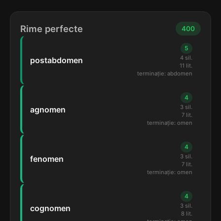
Rime perfecte
400
5
4 sil.
postabdomen
11 lit.
terminație: abdomen
4
3 sil.
agnomen
7 lit.
terminație: omen
4
3 sil.
fenomen
7 lit.
terminație: omen
4
3 sil.
cognomen
8 lit.