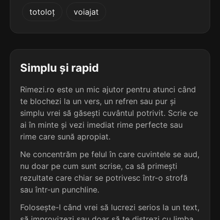
3
3
totoloț
voiajat
3 sil.
reseda
2 sil.
nepa
6 lit.
4 lit.
terminație: eda
terminație: epa
3
2
3 sil.
ob-seda
Simplu și rapid
4 sil.
apocopa
7 lit.
7 lit.
terminație: eda
terminație: pa
Rimezi.ro este un mic ajutor pentru atunci când
te blochezi la un vers, un refren sau pur și
3
2
2 sil.
simplu vrei să găsești cuvântul potrivit. Scrie ce
pleda
4 sil.
înaripa
5 lit.
ai în minte și vezi imediat rime perfecte sau
7 lit.
terminație: eda
terminație: pa
rime care sună apropiat.
3
Ne concentrăm pe felul în care cuvintele se aud,
2
2 sil.
preda
nu doar pe cum sunt scrise, ca să primești
4 sil.
deșuruba
5 lit.
8 lit.
terminație: eda
rezultate care chiar se potrivesc într-o strofă
terminație: ba
sau într-un punchline.
3
Folosește-l când vrei să lucrezi serios la un text,
2
2 sil.
deda
4 sil.
entamiba
4 lit.
să improvizezi sau doar să te distrezi cu limba