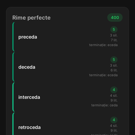
Rime perfecte
400
5
3 sil.
preceda
7 lit.
terminație: eceda
5
3 sil.
deceda
6 lit.
terminație: eceda
4
4 sil.
interceda
9 lit.
terminație: ceda
4
4 sil.
retroceda
9 lit.