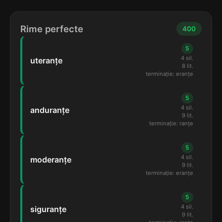
Rime perfecte
400
5
4 sil.
uteranțe
8 lit.
terminație: eranțe
5
4 sil.
anduranțe
9 lit.
terminație: ranțe
5
4 sil.
moderanțe
9 lit.
terminație: eranțe
5
4 sil.
siguranțe
9 lit.