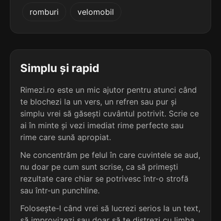
5
romburi
velomobil
6 sil.
cobeligeranțe
13 lit.
terminație: eranțe
4
4 sil.
asonanțe
Simplu și rapid
8 lit.
terminație: anțe
Rimezi.ro este un mic ajutor pentru atunci când
te blochezi la un vers, un refren sau pur și
4
4 sil.
simplu vrei să găsești cuvântul potrivit. Scrie ce
emitanțe
8 lit.
ai în minte și vezi imediat rime perfecte sau
terminație: anțe
rime care sună apropiat.
4
Ne concentrăm pe felul în care cuvintele se aud,
4 sil.
admitanțe
nu doar pe cum sunt scrise, ca să primești
9 lit.
terminație: anțe
rezultate care chiar se potrivesc într-o strofă
sau într-un punchline.
4
Folosește-l când vrei să lucrezi serios la un text,
4 sil.
ambulanțe
9 lit.
să improvizezi sau doar să te distrezi cu limba