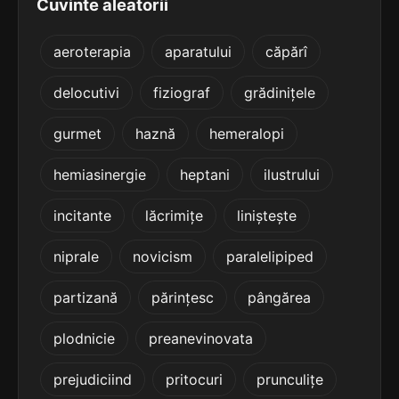
Cuvinte aleatorii
terminație: eranțe
5
aeroterapia
aparatului
căpărî
5 sil.
intemperanțe
12 lit.
delocutivi
fiziograf
grădinițele
terminație: eranțe
gurmet
haznă
hemeralopi
5
5 sil.
protuberanțe
12 lit.
hemiasinergie
heptani
ilustrului
terminație: beranțe
incitante
lăcrimițe
liniștește
5
2 sil.
Franțe
niprale
novicism
paralelipiped
6 lit.
terminație: ranțe
partizană
părințesc
pângărea
5
5 sil.
recalcitranțe
plodnicie
preanevinovata
13 lit.
terminație: ranțe
prejudiciind
pritocuri
prunculițe