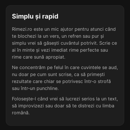
terminație: etacee
Simplu și rapid
5
5 sil.
ecvisetacee
11 lit.
Rimezi.ro este un mic ajutor pentru atunci când
terminație: etacee
te blochezi la un vers, un refren sau pur și
simplu vrei să găsești cuvântul potrivit. Scrie ce
5
ai în minte și vezi imediat rime perfecte sau
5 sil.
ecvizetacee
11 lit.
rime care sună apropiat.
terminație: etacee
Ne concentrăm pe felul în care cuvintele se aud,
nu doar pe cum sunt scrise, ca să primești
5
3 sil.
rutacee
rezultate care chiar se potrivesc într-o strofă
7 lit.
sau într-un punchline.
terminație: tacee
Folosește-l când vrei să lucrezi serios la un text,
5
să improvizezi sau doar să te distrezi cu limba
3 sil.
vitacee
română.
7 lit.
terminație: tacee