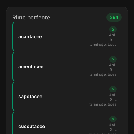
Rime perfecte
394
5
4 sil.
acantacee
9 lit.
terminație: tacee
5
4 sil.
amentacee
9 lit.
terminație: tacee
5
4 sil.
sapotacee
9 lit.
terminație: tacee
5
4 sil.
cuscutacee
10 lit.