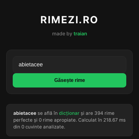
RIMEZI.RO
made by
traian
Găsește rime
abietacee
se află în
dicționar
și are 394 rime
perfecte și 0 rime apropiate. Calculat în 218.67 ms
din 0 cuvinte analizate.