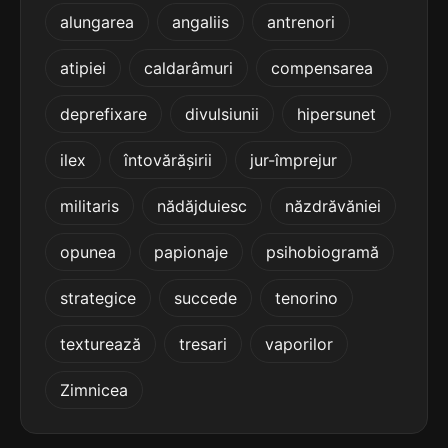
5
alungarea
angaliis
antrenori
3 sil.
pultacee
8 lit.
terminație: tacee
atipiei
caldarâmuri
compensarea
5
deprefixare
divulsiunii
hipersunet
3 sil.
testacee
8 lit.
terminație: tacee
ilex
întovărășirii
jur-împrejur
5
militaris
nădăjduiesc
năzdrăvăniei
5 sil.
alismatacee
11 lit.
opunea
papionaje
psihobiogramă
terminație: tacee
strategice
succede
tenorino
5
5 sil.
amarantacee
11 lit.
texturează
tresari
vaporilor
terminație: tacee
Zimnicea
5
3 sil.
cetacee
7 lit.