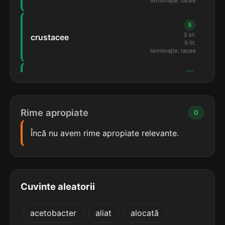
terminație: tacee
5
3 sil.
crustacee
9 lit.
terminație: tacee
5
3 sil.
cactacee
8 lit.
terminație: tacee
Rime apropiate
0
5
Încă nu avem rime apropiate relevante.
3 sil.
cretacee
8 lit.
terminație: etacee
5
Cuvinte aleatorii
3 sil.
mirtacee
8 lit.
terminație: tacee
acetobacter
aliat
alocată