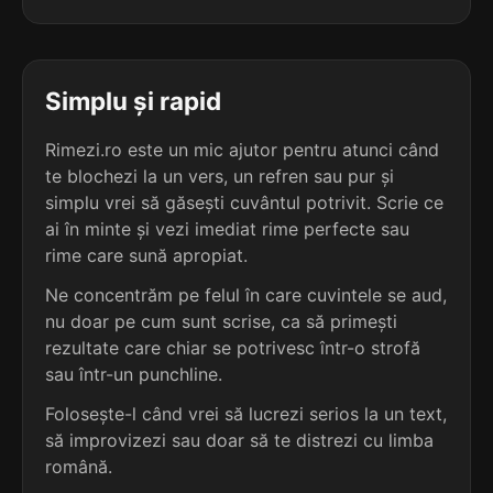
3
3
4 sil.
adorală
4 sil.
autogară
7 lit.
8 lit.
terminație: ală
terminație: ară
Simplu și rapid
3
3
4 sil.
afixală
Rimezi.ro este un mic ajutor pentru atunci când
4 sil.
bacilară
7 lit.
8 lit.
te blochezi la un vers, un refren sau pur și
terminație: ală
terminație: ară
simplu vrei să găsești cuvântul potrivit. Scrie ce
ai în minte și vezi imediat rime perfecte sau
3
3
4 sil.
agonală
rime care sună apropiat.
4 sil.
bazilară
7 lit.
8 lit.
terminație: ală
Ne concentrăm pe felul în care cuvintele se aud,
terminație: ară
nu doar pe cum sunt scrise, ca să primești
3
rezultate care chiar se potrivesc într-o strofă
3
4 sil.
amicală
sau într-un punchline.
4 sil.
bifilară
7 lit.
8 lit.
terminație: ală
terminație: ară
Folosește-l când vrei să lucrezi serios la un text,
să improvizezi sau doar să te distrezi cu limba
3
3
română.
4 sil.
amorală
4 sil.
bipolară
7 lit.