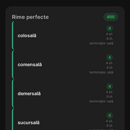
Rime perfecte
400
4
4 sil.
colosală
8 lit.
terminație: sală
4
4 sil.
comensală
9 lit.
terminație: sală
4
4 sil.
demersală
9 lit.
terminație: sală
4
4 sil.
sucursală
9 lit.