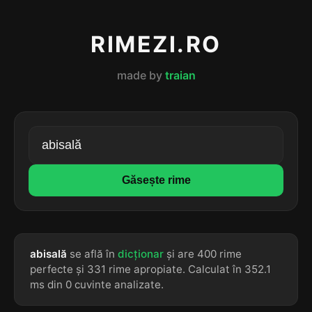
RIMEZI.RO
made by
traian
Găsește rime
abisală
se află în
dicționar
și are 400 rime
perfecte și 331 rime apropiate. Calculat în 352.1
ms din 0 cuvinte analizate.