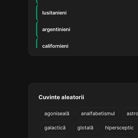
lusitanieni
argentinieni
californieni
endocrinieni
lamartinieni
miciurinieni
Cuvinte aleatorii
napoleonieni
agoniseală
analfabetismul
astr
galactică
glotală
hipersceptic
palestinieni