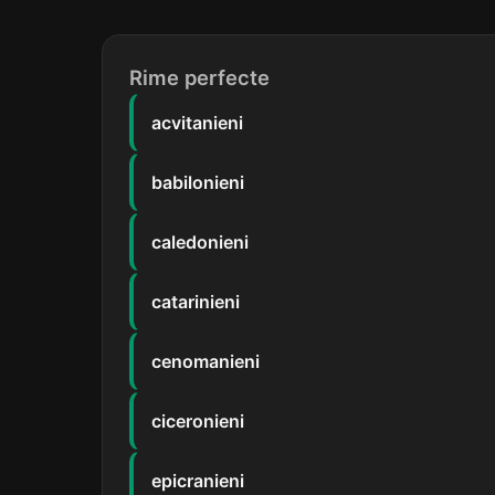
Rime perfecte
acvitanieni
babilonieni
caledonieni
catarinieni
cenomanieni
ciceronieni
epicranieni