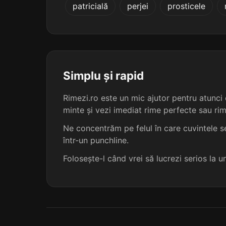
patricială
perjei
prosticele
pericranieni
platirinieni
valanginieni
Simplu și rapid
vindobonieni
Rimezi.ro este un mic ajutor pentru atunci c
minte și vezi imediat rime perfecte sau ri
bartonieni
Ne concentrăm pe felul în care cuvintele se
într-un punchline.
bathonieni
Folosește-l când vrei să lucrezi serios la 
bostonieni
chelonieni