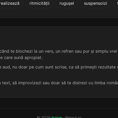
realizează
ritmicității
rugușel
suspensoizi
5 sil.
12 lit.
terminație: nieni
nemi
5
5 sil.
12 lit.
terminație: inieni
remi
5
5 sil.
12 lit.
terminație: inieni
semi
5
5 sil.
12 lit.
terminație: nieni
temi
5
ând te blochezi la un vers, un refren sau pur și simplu vrei s
me care sună apropiat.
4 sil.
10 lit.
terminație: nieni
zemi
5
 aud, nu doar pe cum sunt scrise, ca să primești rezultate c
4 sil.
10 lit.
terminație: nieni
ce-mi
5
un text, să improvizezi sau doar să te distrezi cu limba româ
4 sil.
10 lit.
terminație: nieni
amănunțimi
5
4 sil.
10 lit.
terminație: nieni
autodenumi
5
© 2025
traian
· Rimezi.ro