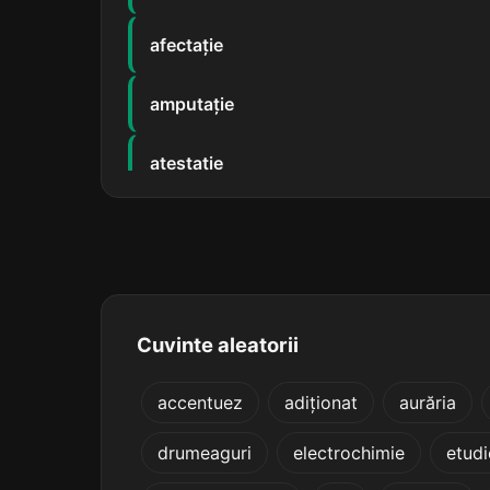
afectație
amputație
atestație
capitație
cavitație
comutație
Cuvinte aleatorii
conotație
accentuez
adiționat
aurăria
drumeaguri
electrochimie
etudi
denotație