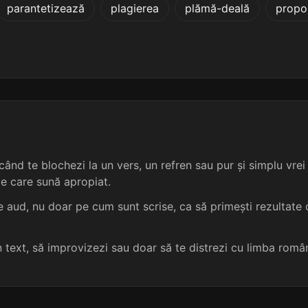
parantetizează
plagierea
plămă-deală
propo
4 sil.
9 lit.
terminație: itație
5
4 sil.
9 lit.
terminație: tație
5
4 sil.
9 lit.
terminație: bitație
5
4 sil.
9 lit.
terminație: itație
5
ând te blochezi la un vers, un refren sau pur și simplu vrei s
4 sil.
9 lit.
terminație: itație
5
me care sună apropiat.
4 sil.
9 lit.
terminație: tație
5
 aud, nu doar pe cum sunt scrise, ca să primești rezultate c
4 sil.
9 lit.
terminație: tație
5
un text, să improvizezi sau doar să te distrezi cu limba româ
4 sil.
9 lit.
terminație: tație
5