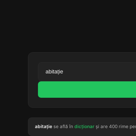
abitație
se află în
dicționar
și are 400 rime per