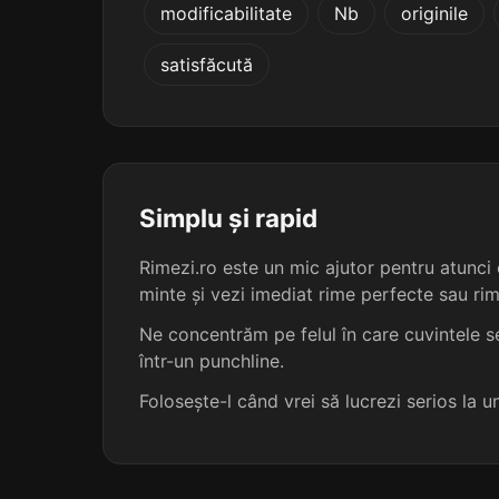
modificabilitate
Nb
originile
digitație
satisfăcută
dilatație
dubitație
echitație
Simplu și rapid
Rimezi.ro este un mic ajutor pentru atunci c
ecvitație
minte și vezi imediat rime perfecte sau ri
edentație
Ne concentrăm pe felul în care cuvintele se
într-un punchline.
eructație
Folosește-l când vrei să lucrezi serios la 
exaltație