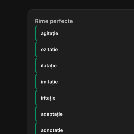
Rime perfecte
agitație
ezitație
ilutație
imitație
iritație
adaptație
adnotație