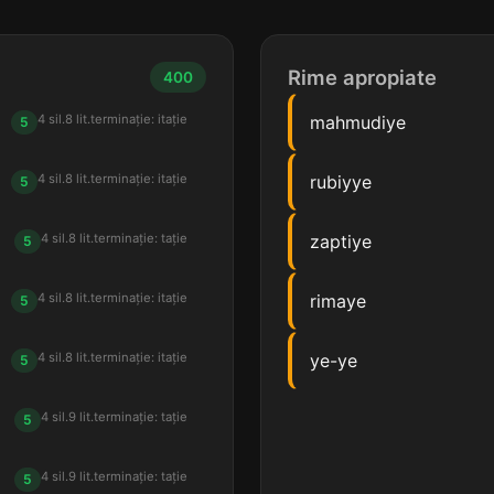
Rime apropiate
400
4 sil.
8 lit.
terminație: itație
mahmudiye
5
4 sil.
8 lit.
terminație: itație
rubiyye
5
4 sil.
8 lit.
terminație: tație
zaptiye
5
4 sil.
8 lit.
terminație: itație
rimaye
5
4 sil.
8 lit.
terminație: itație
ye-ye
5
4 sil.
9 lit.
terminație: tație
5
4 sil.
9 lit.
terminație: tație
5