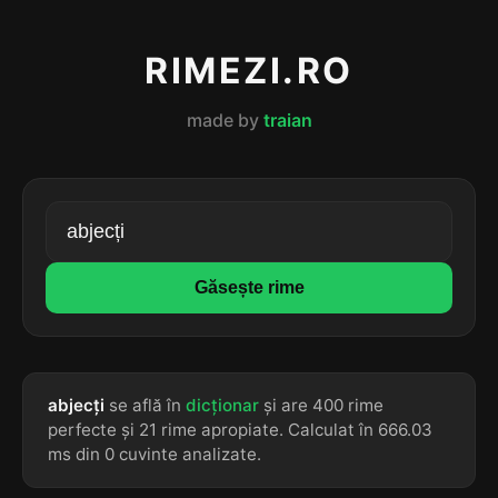
RIMEZI.RO
made by
traian
Găsește rime
abjecți
se află în
dicționar
și are 400 rime
perfecte și 21 rime apropiate. Calculat în 666.03
ms din 0 cuvinte analizate.