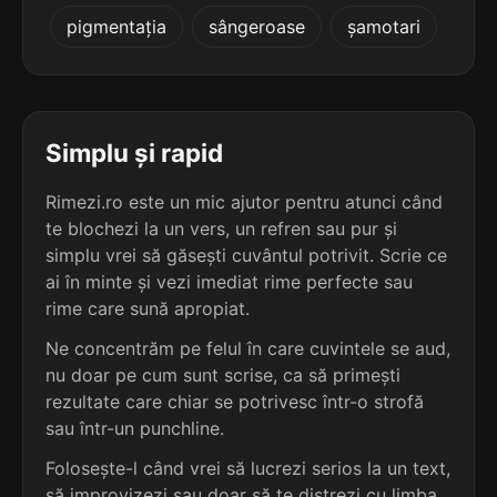
4
2
pigmentația
sângeroase
șamotari
4 sil.
dezinfecți
2 sil.
toloțyty
10 lit.
8 lit.
terminație: ecți
terminație: ty
4
2
4 sil.
imperfecți
Simplu și rapid
2 sil.
toropyty
10 lit.
8 lit.
terminație: ecți
terminație: ty
Rimezi.ro este un mic ajutor pentru atunci când
te blochezi la un vers, un refren sau pur și
4
2
4 sil.
simplu vrei să găsești cuvântul potrivit. Scrie ce
predilecți
2 sil.
țoboty
10 lit.
ai în minte și vezi imediat rime perfecte sau
6 lit.
terminație: ecți
terminație: ty
rime care sună apropiat.
4
Ne concentrăm pe felul în care cuvintele se aud,
2
4 sil.
subprefecți
nu doar pe cum sunt scrise, ca să primești
2 sil.
zarobyty
11 lit.
8 lit.
terminație: ecți
rezultate care chiar se potrivesc într-o strofă
terminație: ty
sau într-un punchline.
4
Folosește-l când vrei să lucrezi serios la un text,
2
4 sil.
circumspecți
2 sil.
zooplasty
12 lit.
să improvizezi sau doar să te distrezi cu limba