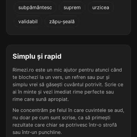
5
3
subpământesc
suprem
urzicea
5 sil.
cavaleriile
5 sil.
autocălire
11 lit.
10 lit.
terminație: riile
validabil
zăpu-șeală
terminație: ire
5
3
5 sil.
călătoriile
5 sil.
azeaciuire
11 lit.
10 lit.
terminație: riile
terminație: ire
Simplu și rapid
5
3
Rimezi.ro este un mic ajutor pentru atunci când
5 sil.
cămătăriile
5 sil.
bălăbănire
11 lit.
te blochezi la un vers, un refren sau pur și
10 lit.
terminație: riile
terminație: ire
simplu vrei să găsești cuvântul potrivit. Scrie ce
ai în minte și vezi imediat rime perfecte sau
5
3
rime care sună apropiat.
5 sil.
căsătoriile
5 sil.
bătătorire
11 lit.
10 lit.
Ne concentrăm pe felul în care cuvintele se aud,
terminație: riile
terminație: ire
nu doar pe cum sunt scrise, ca să primești
rezultate care chiar se potrivesc într-o strofă
5
3
5 sil.
căzănăriile
sau într-un punchline.
5 sil.
blagoslovire
11 lit.