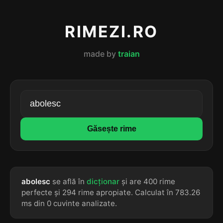
RIMEZI.RO
made by
traian
Găsește rime
abolesc
se află în
dicționar
și are 400 rime
perfecte și 294 rime apropiate. Calculat în 783.26
ms din 0 cuvinte analizate.