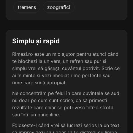
5
3
tremens
zoografici
3 sil.
potmolesc
2 sil.
contest
9 lit.
7 lit.
terminație: olesc
terminație: est
5
3
3 sil.
răscolesc
Simplu și rapid
2 sil.
neonest
9 lit.
7 lit.
terminație: olesc
terminație: est
Rimezi.ro este un mic ajutor pentru atunci când
te blochezi la un vers, un refren sau pur și
5
3
3 sil.
simplu vrei să găsești cuvântul potrivit. Scrie ce
războlesc
2 sil.
protest
9 lit.
ai în minte și vezi imediat rime perfecte sau
7 lit.
terminație: bolesc
terminație: est
rime care sună apropiat.
5
Ne concentrăm pe felul în care cuvintele se aud,
3
3 sil.
ștopolesc
nu doar pe cum sunt scrise, ca să primești
2 sil.
suduest
9 lit.
7 lit.
terminație: olesc
rezultate care chiar se potrivesc într-o strofă
terminație: est
sau într-un punchline.
5
Folosește-l când vrei să lucrezi serios la un text,
3
3 sil.
târcolesc
2 sil.
sudvest
9 lit.
să improvizezi sau doar să te distrezi cu limba