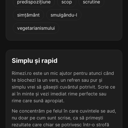
predispozițiune
scop
scrutine
terminație: nismului
simțământ
smulgându-l
5
7 sil.
monofizitismului
16 lit.
vegetarianismului
terminație: ismului
5
7 sil.
monometalismului
16 lit.
Simplu și rapid
terminație: ismului
Rimezi.ro este un mic ajutor pentru atunci când
5
7 sil.
ocazionalismului
te blochezi la un vers, un refren sau pur și
16 lit.
simplu vrei să găsești cuvântul potrivit. Scrie ce
terminație: ismului
ai în minte și vezi imediat rime perfecte sau
rime care sună apropiat.
5
7 sil.
peripatetismului
Ne concentrăm pe felul în care cuvintele se aud,
16 lit.
terminație: ismului
nu doar pe cum sunt scrise, ca să primești
rezultate care chiar se potrivesc într-o strofă