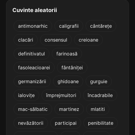
5
7 sil.
fenomenalismului
Cuvinte aleatorii
16 lit.
terminație: ismului
antimonarhic
caligrafii
cântărețe
5
7 sil.
imaterialismului
clacări
consensul
creioane
16 lit.
terminație: ismului
definitivatul
farinoasă
5
fasoleacioarei
fântâniței
7 sil.
iraționalismului
16 lit.
terminație: ismului
germanizării
ghidoane
gurguie
5
ialovițe
împrejmuitori
încadrabile
7 sil.
izolaționismului
16 lit.
terminație: ționismului
mac-sălbatic
martinez
mlatiti
5
nevăzătorii
participai
penibilitate
7 sil.
mahomedanismului
16 lit.