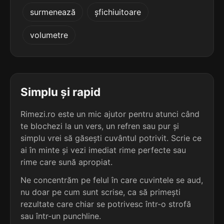
5
3
surmenează
șfichiuitoare
5 sil.
emanațiune
3 sil.
huidume
10 lit.
7 lit.
terminație: țiune
volumetre
terminație: ume
5
3
5 sil.
emulațiune
3 sil.
îndrume
10 lit.
7 lit.
terminație: țiune
terminație: ume
Simplu și rapid
5
3
Rimezi.ro este un mic ajutor pentru atunci când
5 sil.
epilațiune
3 sil.
pantume
10 lit.
te blochezi la un vers, un refren sau pur și
7 lit.
terminație: țiune
terminație: ume
simplu vrei să găsești cuvântul potrivit. Scrie ce
ai în minte și vezi imediat rime perfecte sau
5
3
rime care sună apropiat.
5 sil.
epurațiune
3 sil.
plapume
10 lit.
7 lit.
Ne concentrăm pe felul în care cuvintele se aud,
terminație: țiune
terminație: ume
nu doar pe cum sunt scrise, ca să primești
rezultate care chiar se potrivesc într-o strofă
5
3
5 sil.
erudițiune
sau într-un punchline.
3 sil.
postume
10 lit.