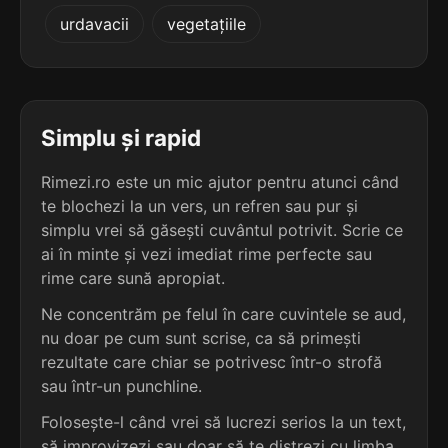
5
3
urdavacii
vegetațiile
6 sil.
ireparabile
5 sil.
batjocorire
11 lit.
11 lit.
terminație: abile
terminație: ire
5
3
6 sil.
irepetabile
Simplu și rapid
5 sil.
bolborosire
11 lit.
11 lit.
terminație: abile
terminație: ire
Rimezi.ro este un mic ajutor pentru atunci când
te blochezi la un vers, un refren sau pur și
5
3
6 sil.
simplu vrei să găsești cuvântul potrivit. Scrie ce
irevocabile
5 sil.
călăfătuire
11 lit.
ai în minte și vezi imediat rime perfecte sau
11 lit.
terminație: abile
terminație: ire
rime care sună apropiat.
5
Ne concentrăm pe felul în care cuvintele se aud,
3
6 sil.
omologabile
nu doar pe cum sunt scrise, ca să primești
5 sil.
compatimire
11 lit.
11 lit.
terminație: abile
rezultate care chiar se potrivesc într-o strofă
terminație: ire
sau într-un punchline.
5
Folosește-l când vrei să lucrezi serios la un text,
3
6 sil.
utilizabile
5 sil.
compătimire
11 lit.
să improvizezi sau doar să te distrezi cu limba