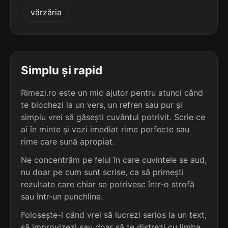
5
3
vărzăria
4 sil.
lentilele
6 sil.
aluminifere
9 lit.
11 lit.
terminație: ilele
terminație: ere
5
3
4 sil.
textilele
Simplu și rapid
6 sil.
autoevidențiere
9 lit.
15 lit.
terminație: ilele
terminație: ere
Rimezi.ro este un mic ajutor pentru atunci când
te blochezi la un vers, un refren sau pur și
5
3
4 sil.
simplu vrei să găsești cuvântul potrivit. Scrie ce
antilele
5 sil.
autoapreciere
8 lit.
ai în minte și vezi imediat rime perfecte sau
13 lit.
terminație: ilele
terminație: ere
rime care sună apropiat.
5
Ne concentrăm pe felul în care cuvintele se aud,
3
4 sil.
cămilele
nu doar pe cum sunt scrise, ca să primești
5 sil.
autoaprindere
8 lit.
13 lit.
terminație: ilele
rezultate care chiar se potrivesc într-o strofă
terminație: ere
sau într-un punchline.
5
Folosește-l când vrei să lucrezi serios la un text,
3
4 sil.
fosilele
5 sil.
autodescriere
8 lit.
să improvizezi sau doar să te distrezi cu limba