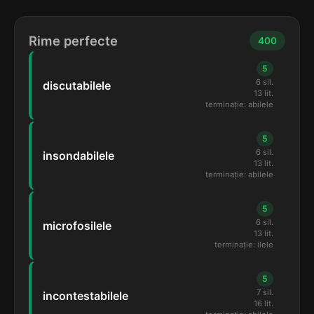
Rime perfecte
400
5
6 sil.
discutabilele
13 lit.
terminație: abilele
5
6 sil.
insondabilele
13 lit.
terminație: abilele
5
6 sil.
microfosilele
13 lit.
terminație: ilele
5
7 sil.
incontestabilele
16 lit.