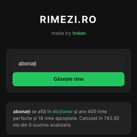
RIMEZI.RO
made by
traian
Găsește rime
abonați
se află în
dicționar
și are 400 rime
perfecte și 18 rime apropiate. Calculat în 743.92
ms din 0 cuvinte analizate.