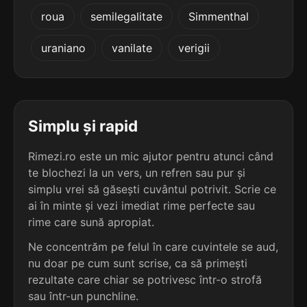
5
2
roua
semilegalitate
Simmenthal
4 sil.
cartonați
2 sil.
zarobyty
9 lit.
8 lit.
terminație: onați
uraniano
vanilate
verigii
terminație: ty
5
2
4 sil.
creponați
2 sil.
zooplasty
9 lit.
9 lit.
terminație: onați
terminație: ty
Simplu și rapid
5
2
Rimezi.ro este un mic ajutor pentru atunci când
4 sil.
detronați
3 sil.
garden-party
9 lit.
te blochezi la un vers, un refren sau pur și
12 lit.
terminație: onați
terminație: ty
simplu vrei să găsești cuvântul potrivit. Scrie ce
ai în minte și vezi imediat rime perfecte sau
5
2
rime care sună apropiat.
4 sil.
festonați
1 sil.
dirty
9 lit.
5 lit.
Ne concentrăm pe felul în care cuvintele se aud,
terminație: onați
terminație: ty
nu doar pe cum sunt scrise, ca să primești
rezultate care chiar se potrivesc într-o strofă
5
2
4 sil.
fredonați
sau într-un punchline.
1 sil.
party
9 lit.