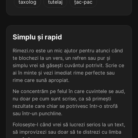
taxolog
tutelaj
țac-pac
terminație: tului
5
5 sil.
olăritului
10 lit.
terminație: tului
Simplu și rapid
5
Rimezi.ro este un mic ajutor pentru atunci când
5 sil.
aberantului
te blochezi la un vers, un refren sau pur și
11 lit.
terminație: tului
simplu vrei să găsești cuvântul potrivit. Scrie ce
ai în minte și vezi imediat rime perfecte sau
5
rime care sună apropiat.
5 sil.
absolutului
11 lit.
Ne concentrăm pe felul în care cuvintele se aud,
terminație: tului
nu doar pe cum sunt scrise, ca să primești
rezultate care chiar se potrivesc într-o strofă
5
sau într-un punchline.
5 sil.
acrobatului
11 lit.
Folosește-l când vrei să lucrezi serios la un text,
terminație: atului
să improvizezi sau doar să te distrezi cu limba