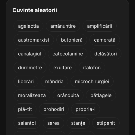
5
5 sil.
emanatului
Cuvinte aleatorii
10 lit.
terminație: natului
agalactia
amănunțire
amplificării
5
5 sil.
epidotului
austromarxist
butonieră
camerată
10 lit.
terminație: tului
canalagiul
catecolamine
delăsători
5
durometre
exultare
italofon
5 sil.
epitetului
10 lit.
terminație: tului
liberări
mândria
microchirurgiei
5
moralizează
orânduită
pătlăgele
5 sil.
eremitului
10 lit.
terminație: tului
plă-tit
prohodiri
propria-i
5
salantol
sarea
stanțe
stăpanit
5 sil.
oieritului
10 lit.