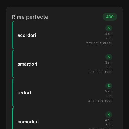
Rime perfecte
400
5
4 sil.
acordori
8 lit.
terminație: ordori
5
3 sil.
smârdori
8 lit.
terminație: rdori
5
3 sil.
urdori
6 lit.
terminație: rdori
4
4 sil.
comodori
8 lit.