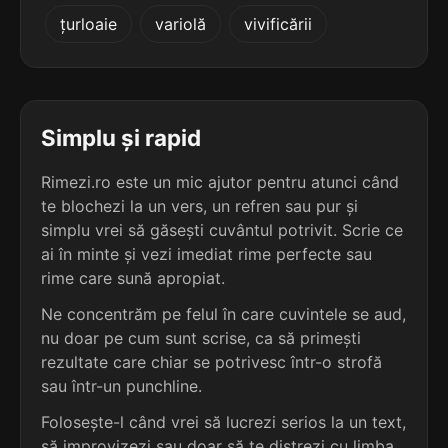
4
3
țurloaie
variolă
vivificării
3 sil.
condori
4 sil.
humicoli
7 lit.
8 lit.
terminație: dori
terminație: oli
4
3
3 sil.
sondori
Simplu și rapid
4 sil.
ignicoli
7 lit.
8 lit.
terminație: dori
terminație: oli
Rimezi.ro este un mic ajutor pentru atunci când
te blochezi la un vers, un refren sau pur și
4
3
3 sil.
simplu vrei să găsești cuvântul potrivit. Scrie ce
splendori
4 sil.
îmbodoli
9 lit.
ai în minte și vezi imediat rime perfecte sau
8 lit.
terminație: dori
terminație: oli
rime care sună apropiat.
4
Ne concentrăm pe felul în care cuvintele se aud,
3
5 sil.
ambasadori
nu doar pe cum sunt scrise, ca să primești
4 sil.
înfofoli
10 lit.
8 lit.
terminație: dori
rezultate care chiar se potrivesc într-o strofă
terminație: oli
sau într-un punchline.
4
Folosește-l când vrei să lucrezi serios la un text,
3
5 sil.
autocodori
4 sil.
înnămoli
10 lit.
să improvizezi sau doar să te distrezi cu limba