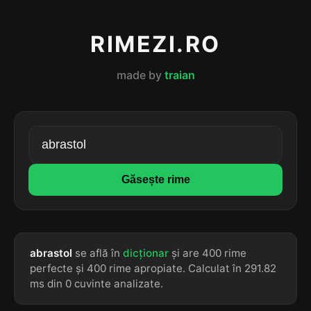
RIMEZI.RO
made by
traian
Găsește rime
abrastol
se află în
dicționar
și are 400 rime
perfecte și 400 rime apropiate. Calculat în 291.82
ms din 0 cuvinte analizate.