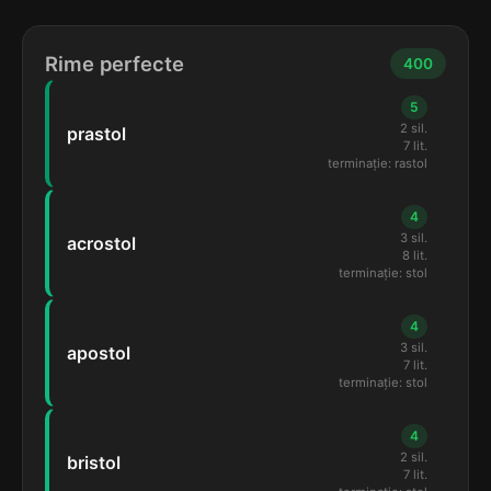
Rime perfecte
400
5
2 sil.
prastol
7 lit.
terminație: rastol
4
3 sil.
acrostol
8 lit.
terminație: stol
4
3 sil.
apostol
7 lit.
terminație: stol
4
2 sil.
bristol
7 lit.