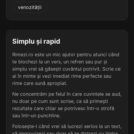
3
3
venozității
3 sil.
anetol
3 sil.
bâzâitor
6 lit.
8 lit.
terminație: tol
terminație: tor
3
3
4 sil.
salacetol
Simplu și rapid
3 sil.
behăitor
9 lit.
8 lit.
terminație: tol
terminație: tor
Rimezi.ro este un mic ajutor pentru atunci când
te blochezi la un vers, un refren sau pur și
3
3
4 sil.
simplu vrei să găsești cuvântul potrivit. Scrie ce
eucaliptol
3 sil.
biomotor
10 lit.
ai în minte și vezi imediat rime perfecte sau
8 lit.
terminație: tol
terminație: tor
rime care sună apropiat.
3
Ne concentrăm pe felul în care cuvintele se aud,
3
2 sil.
mentol
nu doar pe cum sunt scrise, ca să primești
3 sil.
biruitor
6 lit.
8 lit.
terminație: tol
rezultate care chiar se potrivesc într-o strofă
terminație: tor
sau într-un punchline.
3
Folosește-l când vrei să lucrezi serios la un text,
3
2 sil.
naftol
3 sil.
bisector
6 lit.
să improvizezi sau doar să te distrezi cu limba