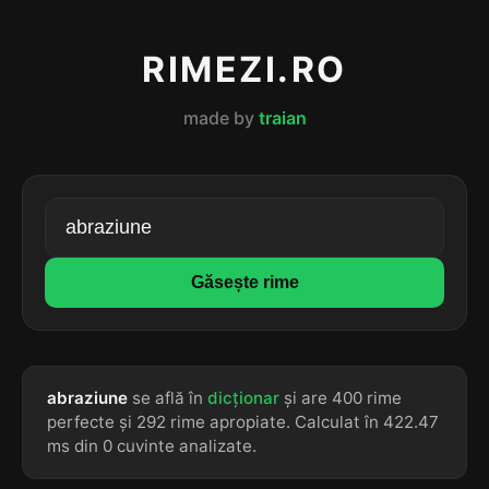
RIMEZI.RO
made by
traian
Găsește rime
abraziune
se află în
dicționar
și are 400 rime
perfecte și 292 rime apropiate. Calculat în 422.47
ms din 0 cuvinte analizate.