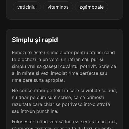
5
3
vaticiniul
vitaminos
zgâmboaie
4 sil.
sufoziune
3 sil.
plapume
9 lit.
7 lit.
terminație: ziune
terminație: ume
5
3
4 sil.
sufuziune
Simplu și rapid
3 sil.
postume
9 lit.
7 lit.
terminație: ziune
terminație: ume
Rimezi.ro este un mic ajutor pentru atunci când
te blochezi la un vers, un refren sau pur și
5
3
4 sil.
simplu vrei să găsești cuvântul potrivit. Scrie ce
absciziune
3 sil.
prenume
10 lit.
ai în minte și vezi imediat rime perfecte sau
7 lit.
terminație: ziune
terminație: ume
rime care sună apropiat.
5
Ne concentrăm pe felul în care cuvintele se aud,
3
4 sil.
adeziune
nu doar pe cum sunt scrise, ca să primești
3 sil.
prezume
8 lit.
7 lit.
terminație: ziune
rezultate care chiar se potrivesc într-o strofă
terminație: ume
sau într-un punchline.
5
Folosește-l când vrei să lucrezi serios la un text,
3
4 sil.
afuziune
3 sil.
pronume
8 lit.
să improvizezi sau doar să te distrezi cu limba