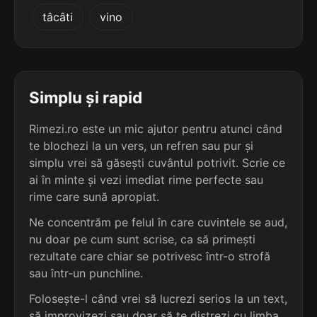
5
3
tâcâti
vino
5 sil.
computațiile
5 sil.
compatimire
12 lit.
11 lit.
terminație: ațiile
terminație: ire
5
3
5 sil.
conjurațiile
Simplu și rapid
5 sil.
compătimire
12 lit.
11 lit.
terminație: ațiile
terminație: ire
Rimezi.ro este un mic ajutor pentru atunci când
te blochezi la un vers, un refren sau pur și
5
3
5 sil.
simplu vrei să găsești cuvântul potrivit. Scrie ce
consecuțiile
5 sil.
aide-memoire
12 lit.
ai în minte și vezi imediat rime perfecte sau
12 lit.
terminație: țiile
terminație: ire
rime care sună apropiat.
5
Ne concentrăm pe felul în care cuvintele se aud,
3
5 sil.
consolațiile
nu doar pe cum sunt scrise, ca să primești
5 sil.
Buna-Vestire
12 lit.
12 lit.
terminație: ațiile
rezultate care chiar se potrivesc într-o strofă
terminație: ire
sau într-un punchline.
5
Folosește-l când vrei să lucrezi serios la un text,
3
5 sil.
consumațiile
5 sil.
adăpostire
12 lit.
să improvizezi sau doar să te distrezi cu limba