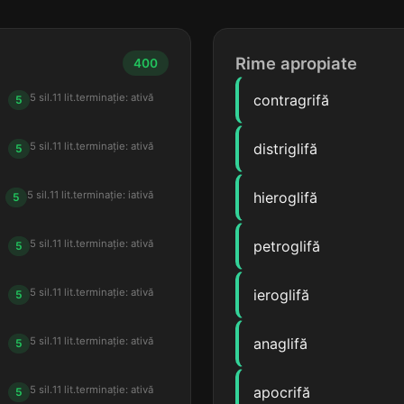
Rime apropiate
400
5 sil.
11 lit.
terminație: ativă
contragrifă
5
5 sil.
11 lit.
terminație: ativă
distriglifă
5
5 sil.
11 lit.
terminație: iativă
hieroglifă
5
5 sil.
11 lit.
terminație: ativă
petroglifă
5
5 sil.
11 lit.
terminație: ativă
ieroglifă
5
5 sil.
11 lit.
terminație: ativă
anaglifă
5
5 sil.
11 lit.
terminație: ativă
apocrifă
5