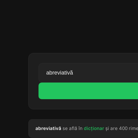
abreviativă
se află în
dicționar
și are 400 rime