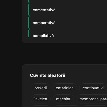
comentativă
comparativă
compilativă
cooperativă
corporativă
declamativă
Cuvinte aleatorii
declarativă
boxerii
catarinian
continuativi
învelea
machiat
membrane-par
demarcativă