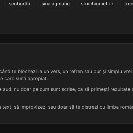
scoborâți
sinalagmatic
stoichiometric
tre
5 sil.
11 lit.
terminație: iativă
zaifă
5
5 sil.
11 lit.
terminație: ativă
hifă
5
5 sil.
11 lit.
terminație: iativă
pifă
5
5 sil.
11 lit.
terminație: ativă
achiromorfă
5
ând te blochezi la un vers, un refren sau pur și simplu vrei s
5 sil.
11 lit.
terminație: iativă
actinomorfă
5
me care sună apropiat.
5 sil.
11 lit.
terminație: ativă
ampelografă
5
 aud, nu doar pe cum sunt scrise, ca să primești rezultate c
5 sil.
11 lit.
terminație: ativă
argilotrofă
5
un text, să improvizezi sau doar să te distrezi cu limba româ
5 sil.
11 lit.
terminație: ativă
enteromorfă
5