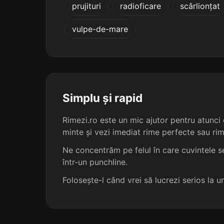
prujituri
radioficare
scârlionțat
disociativă
vulpe-de-mare
divulgativă
enunțiativă
exclamativă
Simplu și rapid
Rimezi.ro este un mic ajutor pentru atunci c
exfoliativă
minte și vezi imediat rime perfecte sau ri
expectativă
Ne concentrăm pe felul în care cuvintele se
într-un punchline.
explicativă
Folosește-l când vrei să lucrezi serios la 
facultativă