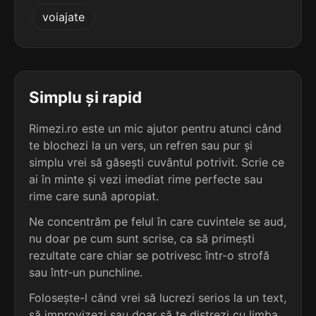
3
3
voiajate
3 sil.
extaziez
2 sil.
facies
8 lit.
6 lit.
terminație: iez
terminație: ies
3
3
3 sil.
graseiez
Simplu și rapid
2 sil.
matieș
8 lit.
6 lit.
terminație: iez
terminație: ieș
Rimezi.ro este un mic ajutor pentru atunci când
te blochezi la un vers, un refren sau pur și
3
3
3 sil.
simplu vrei să găsești cuvântul potrivit. Scrie ce
gurguiez
2 sil.
măcieș
8 lit.
ai în minte și vezi imediat rime perfecte sau
6 lit.
terminație: iez
terminație: ieș
rime care sună apropiat.
3
Ne concentrăm pe felul în care cuvintele se aud,
3
3 sil.
injuriez
nu doar pe cum sunt scrise, ca să primești
2 sil.
megieș
8 lit.
6 lit.
terminație: iez
rezultate care chiar se potrivesc într-o strofă
terminație: ieș
sau într-un punchline.
3
Folosește-l când vrei să lucrezi serios la un text,
3
3 sil.
invidiez
4 sil.
xeroseries
8 lit.
să improvizezi sau doar să te distrezi cu limba