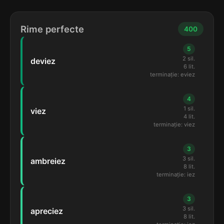
Rime perfecte
400
5
2 sil.
deviez
6 lit.
terminație: eviez
4
1 sil.
viez
4 lit.
terminație: viez
3
3 sil.
ambreiez
8 lit.
terminație: iez
3
3 sil.
apreciez
8 lit.