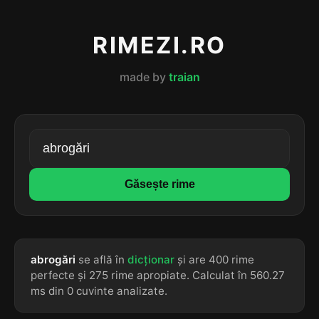
RIMEZI.RO
made by
traian
Găsește rime
abrogări
se află în
dicționar
și are 400 rime
perfecte și 275 rime apropiate. Calculat în 560.27
ms din 0 cuvinte analizate.