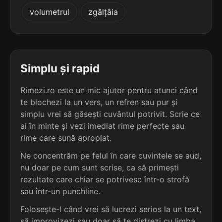
4
2
volumetrul
zgâlțâia
4 sil.
agregări
4 sil.
aculeoli
8 lit.
8 lit.
terminație: gări
terminație: li
4
2
4 sil.
alergări
Simplu și rapid
4 sil.
acvicoli
8 lit.
8 lit.
terminație: gări
terminație: li
Rimezi.ro este un mic ajutor pentru atunci când
te blochezi la un vers, un refren sau pur și
4
2
4 sil.
simplu vrei să găsești cuvântul potrivit. Scrie ce
alungări
4 sil.
adaxiali
8 lit.
ai în minte și vezi imediat rime perfecte sau
8 lit.
terminație: gări
terminație: li
rime care sună apropiat.
4
Ne concentrăm pe felul în care cuvintele se aud,
2
4 sil.
călugări
nu doar pe cum sunt scrise, ca să primești
4 sil.
aeriseli
8 lit.
8 lit.
terminație: gări
rezultate care chiar se potrivesc într-o strofă
terminație: li
sau într-un punchline.
4
Folosește-l când vrei să lucrezi serios la un text,
2
4 sil.
coligări
4 sil.
aerosoli
8 lit.
să improvizezi sau doar să te distrezi cu limba