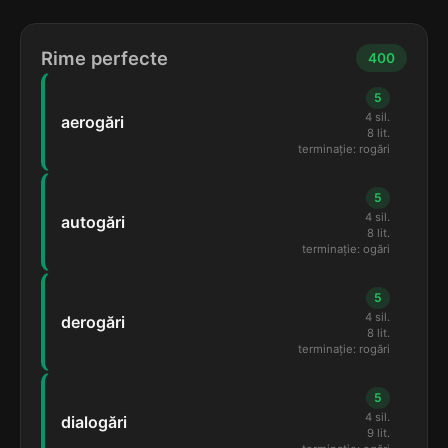
Rime perfecte
400
5
4 sil.
aerogări
8 lit.
terminație: rogări
5
4 sil.
autogări
8 lit.
terminație: ogări
5
4 sil.
derogări
8 lit.
terminație: rogări
5
4 sil.
dialogări
9 lit.