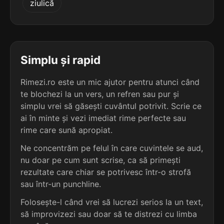
ziulică
terminație: garea
5
4 sil.
propagarea
10 lit.
terminație: garea
Simplu și rapid
5
Rimezi.ro este un mic ajutor pentru atunci când
4 sil.
segregarea
te blochezi la un vers, un refren sau pur și
10 lit.
terminație: garea
simplu vrei să găsești cuvântul potrivit. Scrie ce
ai în minte și vezi imediat rime perfecte sau
5
rime care sună apropiat.
4 sil.
subjugarea
10 lit.
Ne concentrăm pe felul în care cuvintele se aud,
terminație: garea
nu doar pe cum sunt scrise, ca să primești
rezultate care chiar se potrivesc într-o strofă
5
sau într-un punchline.
3 sil.
dragarea
8 lit.
Folosește-l când vrei să lucrezi serios la un text,
terminație: garea
să improvizezi sau doar să te distrezi cu limba