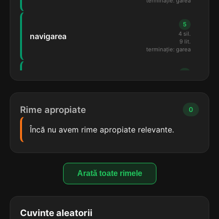
terminație: garea
5
4 sil.
navigarea
9 lit.
terminație: garea
5
4 sil.
relegarea
9 lit.
terminație: garea
Rime apropiate
0
5
Încă nu avem rime apropiate relevante.
4 sil.
câștigarea
10 lit.
terminație: garea
5
Arată toate rimele
4 sil.
conjugarea
10 lit.
terminație: garea
Cuvinte aleatorii