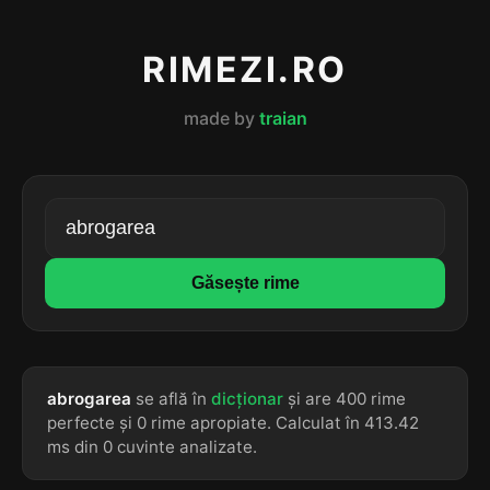
RIMEZI.RO
made by
traian
Găsește rime
abrogarea
se află în
dicționar
și are 400 rime
perfecte și 0 rime apropiate. Calculat în 413.42
ms din 0 cuvinte analizate.