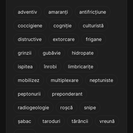
5
4 sil.
dezlegarea
adventiv
amaranți
antifricțiune
10 lit.
terminație: garea
coccigiene
cogniție
culturistă
5
4 sil.
divulgarea
distructive
extorcare
frigane
10 lit.
terminație: garea
grinzii
gubăvie
hidropate
5
ispitea
înrobi
limbricarițe
4 sil.
instigarea
10 lit.
terminație: garea
mobilizez
multiplexare
neptuniste
5
peptonurii
preponderant
4 sil.
irigarea
8 lit.
terminație: garea
radiogeologie
roșcă
snipe
5
șabac
taroduri
tărăncii
vreună
4 sil.
închegarea
10 lit.