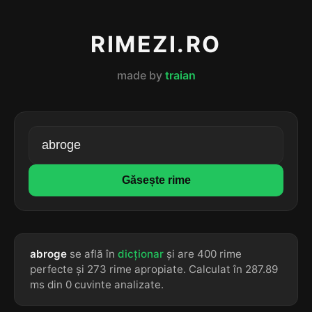
RIMEZI.RO
made by
traian
Găsește rime
abroge
se află în
dicționar
și are 400 rime
perfecte și 273 rime apropiate. Calculat în 287.89
ms din 0 cuvinte analizate.