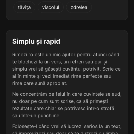
3
3
tăviță
viscolul
zdrelea
4 sil.
colagoge
2 sil.
Croce
8 lit.
5 lit.
terminație: oge
terminație: oce
3
3
4 sil.
demagoge
Simplu și rapid
4 sil.
univoce
8 lit.
7 lit.
terminație: oge
terminație: oce
Rimezi.ro este un mic ajutor pentru atunci când
te blochezi la un vers, un refren sau pur și
3
3
2 sil.
simplu vrei să găsești cuvântul potrivit. Scrie ce
doge
4 sil.
echivoce
4 lit.
ai în minte și vezi imediat rime perfecte sau
8 lit.
terminație: oge
terminație: oce
rime care sună apropiat.
3
Ne concentrăm pe felul în care cuvintele se aud,
3
4 sil.
etnologe
nu doar pe cum sunt scrise, ca să primești
4 sil.
epiploce
8 lit.
8 lit.
terminație: oge
rezultate care chiar se potrivesc într-o strofă
terminație: oce
sau într-un punchline.
3
Folosește-l când vrei să lucrezi serios la un text,
3
4 sil.
ficologe
2 sil.
voce
8 lit.
să improvizezi sau doar să te distrezi cu limba