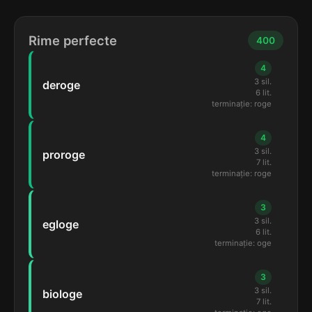
Rime perfecte
400
4
3 sil.
deroge
6 lit.
terminație: roge
4
3 sil.
proroge
7 lit.
terminație: roge
3
3 sil.
egloge
6 lit.
terminație: oge
3
3 sil.
biologe
7 lit.