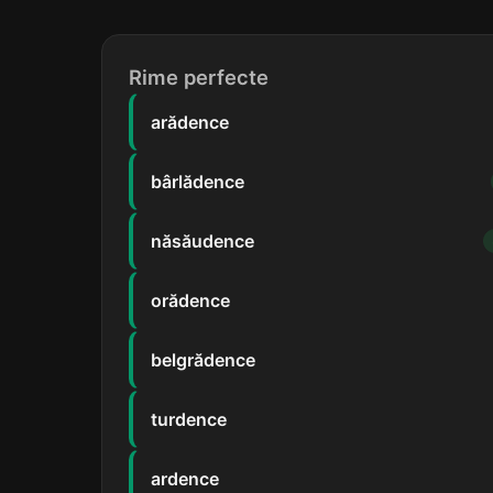
Rime perfecte
arădence
bârlădence
năsăudence
orădence
belgrădence
turdence
ardence