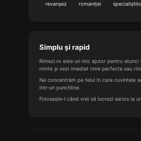
revanșez
romaniței
specialiștilo
buhușence
buzoience
cahulence
Simplu și rapid
cetățence
Rimezi.ro este un mic ajutor pentru atunci c
minte și vezi imediat rime perfecte sau ri
coherence
Ne concentrăm pe felul în care cuvintele se
într-un punchline.
dunărence
Folosește-l când vrei să lucrezi serios la 
egiptence
europence