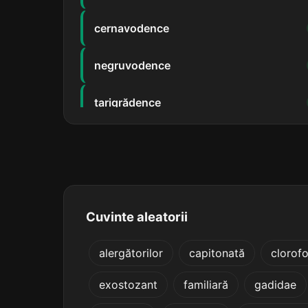
cernavodence
negruvodence
țarigrădence
ardelence
argeșence
asirience
Cuvinte aleatorii
bănățence
alergătorilor
capitonată
clorof
exostozant
familiară
gadidae
bihorence