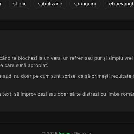
r
stiglic
subtilizând
șpringuirii
tetraevangh
4 sil.
9 lit.
terminație: ence
disjunge
4
4 sil.
9 lit.
terminație: ence
distinge
4
4 sil.
9 lit.
terminație: ence
înfrânge
4
4 sil.
9 lit.
terminație: ence
prelinge
4
ând te blochezi la un vers, un refren sau pur și simplu vrei s
me care sună apropiat.
4 sil.
9 lit.
terminație: ence
pursânge
4
 aud, nu doar pe cum sunt scrise, ca să primești rezultate c
4 sil.
9 lit.
terminație: ence
reajunge
4
un text, să improvizezi sau doar să te distrezi cu limba româ
4 sil.
9 lit.
terminație: ence
refrânge
4
4 sil.
9 lit.
terminație: ence
respinge
4
© 2025
traian
· Rimezi.ro