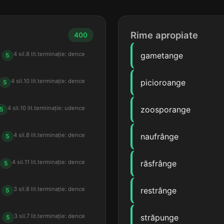
Rime apropiate
400
4 sil.
8 lit.
terminație: dence
gametange
5
4 sil.
10 lit.
terminație: dence
picioroange
5
4 sil.
10 lit.
terminație: udence
zoosporange
5
4 sil.
8 lit.
terminație: dence
naufrânge
5
4 sil.
11 lit.
terminație: dence
răsfrânge
5
3 sil.
8 lit.
terminație: dence
restrânge
5
3 sil.
7 lit.
terminație: dence
străpunge
5