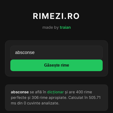
RIMEZI.RO
made by
traian
Găsește rime
absconse
se află în
dicționar
și are 400 rime
perfecte și 306 rime apropiate. Calculat în 505.71
ms din 0 cuvinte analizate.