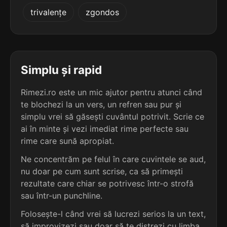
3
2
trivalențe
zgondos
3 sil.
desprinse
3 sil.
brizbize
9 lit.
8 lit.
terminație: nse
terminație: ze
3
2
3 sil.
extinse
Simplu și rapid
3 sil.
bronzeze
7 lit.
8 lit.
terminație: nse
terminație: ze
Rimezi.ro este un mic ajutor pentru atunci când
te blochezi la un vers, un refren sau pur și
3
2
3 sil.
simplu vrei să găsești cuvântul potrivit. Scrie ce
intense
3 sil.
burgheze
7 lit.
ai în minte și vezi imediat rime perfecte sau
8 lit.
terminație: nse
terminație: ze
rime care sună apropiat.
3
Ne concentrăm pe felul în care cuvintele se aud,
2
3 sil.
împinse
nu doar pe cum sunt scrise, ca să primești
3 sil.
cadmieze
7 lit.
8 lit.
terminație: nse
rezultate care chiar se potrivesc într-o strofă
terminație: ze
sau într-un punchline.
3
Folosește-l când vrei să lucrezi serios la un text,
2
3 sil.
încinse
3 sil.
cambreze
7 lit.
să improvizezi sau doar să te distrezi cu limba