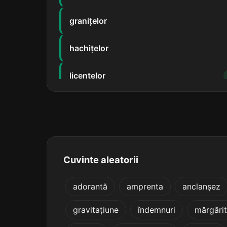
granițelor
hachițelor
licențelor
maimuțelor
matrițelor
pielițelor
Cuvinte aleatorii
piulițelor
adorantă
amprenta
anclanșez
gravitațiune
îndemnuri
mărgări
plăcuțelor