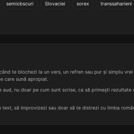
semiobscuri
Slovaciei
sorex
transsaharieni
4 sil.
10 lit.
terminație: țelor
micosterol
5
4 sil.
10 lit.
terminație: nțelor
nitrofenol
5
4 sil.
10 lit.
terminație: nțelor
acetaldol
5
4 sil.
10 lit.
terminație: țelor
aminoalcool
5
ând te blochezi la un vers, un refren sau pur și simplu vrei s
4 sil.
10 lit.
terminație: țelor
arboricol
5
me care sună apropiat.
4 sil.
10 lit.
terminație: ențelor
autocontrol
5
 aud, nu doar pe cum sunt scrise, ca să primești rezultate c
4 sil.
10 lit.
terminație: nțelor
benzonaftol
5
un text, să improvizezi sau doar să te distrezi cu limba româ
4 sil.
10 lit.
terminație: ențelor
canabinol
5