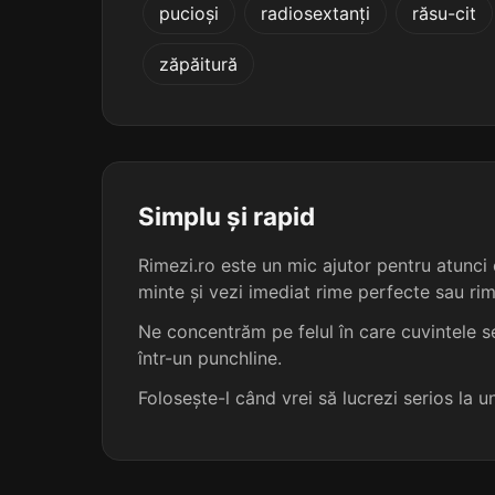
pucioși
radiosextanți
răsu-cit
râșnițelor
zăpăitură
semințelor
ședințelor
tăblițelor
Simplu și rapid
Rimezi.ro este un mic ajutor pentru atunci c
temnițelor
minte și vezi imediat rime perfecte sau ri
urgențelor
Ne concentrăm pe felul în care cuvintele se
într-un punchline.
vacanțelor
Folosește-l când vrei să lucrezi serios la 
valențelor