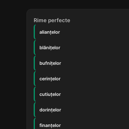
Rime perfecte
alianțelor
blănițelor
bufnițelor
cerințelor
cutiuțelor
dorințelor
finanțelor