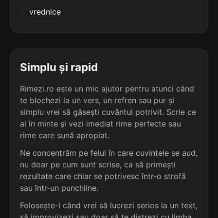
4
2
vrednice
4 sil.
biatloniști
5 sil.
transcendentality
11 lit.
17 lit.
terminație: iști
terminație: ty
4
2
4 sil.
biochimiști
Simplu și rapid
2 sil.
penalty
11 lit.
7 lit.
terminație: iști
terminație: ty
Rimezi.ro este un mic ajutor pentru atunci când
te blochezi la un vers, un refren sau pur și
4
2
4 sil.
simplu vrei să găsești cuvântul potrivit. Scrie ce
biografiști
2 sil.
zahaity
11 lit.
ai în minte și vezi imediat rime perfecte sau
7 lit.
terminație: iști
terminație: ty
rime care sună apropiat.
4
Ne concentrăm pe felul în care cuvintele se aud,
2
4 sil.
centraliști
nu doar pe cum sunt scrise, ca să primești
2 sil.
țoboty
11 lit.
6 lit.
terminație: iști
rezultate care chiar se potrivesc într-o strofă
terminație: ty
sau într-un punchline.
4
Folosește-l când vrei să lucrezi serios la un text,
2
4 sil.
colbertiști
1 sil.
dirty
11 lit.
să improvizezi sau doar să te distrezi cu limba