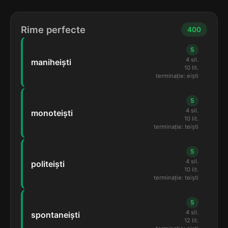
Rime perfecte
400
5
4 sil.
maniheiști
10 lit.
terminație: eiști
5
4 sil.
monoteiști
10 lit.
terminație: teiști
5
4 sil.
politeiști
10 lit.
terminație: teiști
5
4 sil.
spontaneiști
12 lit.