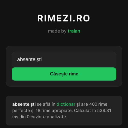
RIMEZI.RO
made by
traian
Găsește rime
absenteiști
se află în
dicționar
și are 400 rime
perfecte și 18 rime apropiate. Calculat în 538.31
ms din 0 cuvinte analizate.