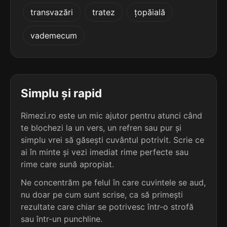
4
3
transvazări
tratez
țopăială
4 sil.
acromiale
4 sil.
aeratoare
9 lit.
9 lit.
terminație: iale
vademecum
terminație: are
4
3
4 sil.
armoriale
4 sil.
aerofoare
9 lit.
9 lit.
terminație: iale
terminație: are
Simplu și rapid
4
3
Rimezi.ro este un mic ajutor pentru atunci când
4 sil.
arteriale
4 sil.
aflătoare
9 lit.
te blochezi la un vers, un refren sau pur și
9 lit.
terminație: iale
terminație: are
simplu vrei să găsești cuvântul potrivit. Scrie ce
ai în minte și vezi imediat rime perfecte sau
4
3
rime care sună apropiat.
4 sil.
baroniale
4 sil.
afrontare
9 lit.
9 lit.
Ne concentrăm pe felul în care cuvintele se aud,
terminație: iale
terminație: are
nu doar pe cum sunt scrise, ca să primești
rezultate care chiar se potrivesc într-o strofă
4
3
4 sil.
canoniale
sau într-un punchline.
4 sil.
afruntare
9 lit.