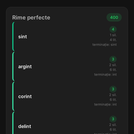
Rime perfecte
400
4
1 sil.
sint
4 lit.
terminație: sint
3
2 sil.
argint
6 lit.
terminație: int
3
2 sil.
corint
6 lit.
terminație: int
3
2 sil.
delint
6 lit.