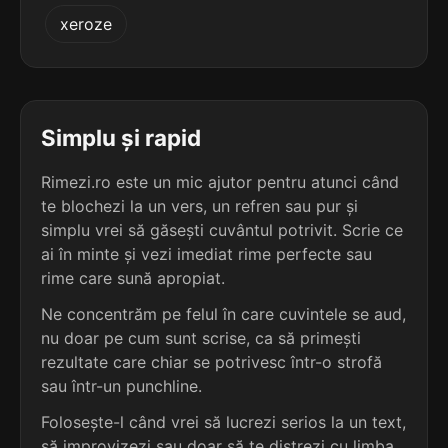
3
3
xeroze
2 sil.
preprint
1 sil.
strimt
8 lit.
6 lit.
terminație: int
terminație: imt
3
3
1 sil.
splint
Simplu și rapid
2 sil.
bun-simț
6 lit.
8 lit.
terminație: int
terminație: imț
Rimezi.ro este un mic ajutor pentru atunci când
te blochezi la un vers, un refren sau pur și
3
3
1 sil.
simplu vrei să găsești cuvântul potrivit. Scrie ce
sprint
1 sil.
clinc
6 lit.
ai în minte și vezi imediat rime perfecte sau
5 lit.
terminație: int
terminație: inc
rime care sună apropiat.
3
Ne concentrăm pe felul în care cuvintele se aud,
3
1 sil.
șplint
nu doar pe cum sunt scrise, ca să primești
1 sil.
simt
6 lit.
4 lit.
terminație: int
rezultate care chiar se potrivesc într-o strofă
terminație: imt
sau într-un punchline.
3
Folosește-l când vrei să lucrezi serios la un text,
3
1 sil.
clint
1 sil.
simț
5 lit.
să improvizezi sau doar să te distrezi cu limba