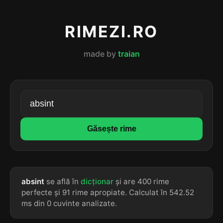
RIMEZI.RO
made by
traian
Găsește rime
absint
se află în
dicționar
și are 400 rime
perfecte și 91 rime apropiate. Calculat în 542.52
ms din 0 cuvinte analizate.