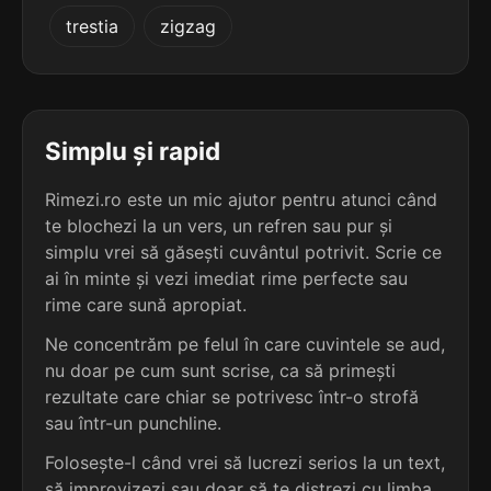
5
2
trestia
zigzag
5 sil.
comparatiști
2 sil.
zarobyty
12 lit.
8 lit.
terminație: tiști
terminație: ty
5
2
5 sil.
conținutiști
Simplu și rapid
2 sil.
penalty
12 lit.
7 lit.
terminație: utiști
terminație: ty
Rimezi.ro este un mic ajutor pentru atunci când
te blochezi la un vers, un refren sau pur și
5
2
5 sil.
simplu vrei să găsești cuvântul potrivit. Scrie ce
cooperatiști
2 sil.
zahaity
12 lit.
ai în minte și vezi imediat rime perfecte sau
7 lit.
terminație: tiști
terminație: ty
rime care sună apropiat.
5
Ne concentrăm pe felul în care cuvintele se aud,
2
5 sil.
corporatiști
nu doar pe cum sunt scrise, ca să primești
2 sil.
țoboty
12 lit.
6 lit.
terminație: tiști
rezultate care chiar se potrivesc într-o strofă
terminație: ty
sau într-un punchline.
5
Folosește-l când vrei să lucrezi serios la un text,
2
5 sil.
emanatiști
1 sil.
dirty
10 lit.
să improvizezi sau doar să te distrezi cu limba