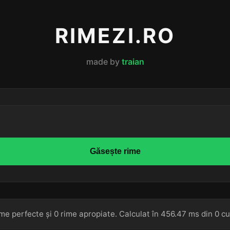
RIMEZI.RO
made by
traian
Găsește rime
me perfecte și 0 rime apropiate. Calculat în 456.47 ms din 0 cu