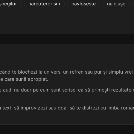
negilor
narcoterorism
navlosește
nuielușe
6 sil.
13 lit.
terminație: izarea
5
6 sil.
13 lit.
terminație: izarea
5
6 sil.
13 lit.
terminație: izarea
5
6 sil.
13 lit.
terminație: izarea
5
ând te blochezi la un vers, un refren sau pur și simplu vrei s
6 sil.
13 lit.
terminație: izarea
5
me care sună apropiat.
6 sil.
13 lit.
terminație: izarea
5
 aud, nu doar pe cum sunt scrise, ca să primești rezultate c
6 sil.
13 lit.
terminație: izarea
5
un text, să improvizezi sau doar să te distrezi cu limba româ
6 sil.
13 lit.
terminație: izarea
5