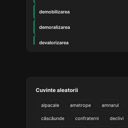
demobilizarea
demoralizarea
devalorizarea
devitalizarea
dezodorizarea
federalizarea
Cuvinte aleatorii
generalizarea
alpacale
ametrope
amnarul
căscăunde
confraterni
declivi
imbecilizarea