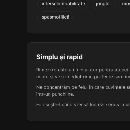
interschimbabilitate
jongler
moș
inițializarea
spasmofilică
italienizarea
liberalizarea
militarizarea
Simplu și rapid
Rimezi.ro este un mic ajutor pentru atunci c
monitorizarea
minte și vezi imediat rime perfecte sau ri
naturalizarea
Ne concentrăm pe felul în care cuvintele se
într-un punchline.
nominalizarea
Folosește-l când vrei să lucrezi serios la 
oficializarea