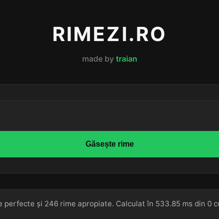
RIMEZI.RO
made by
traian
Găsește rime
e perfecte și 246 rime apropiate. Calculat în 533.85 ms din 0 c