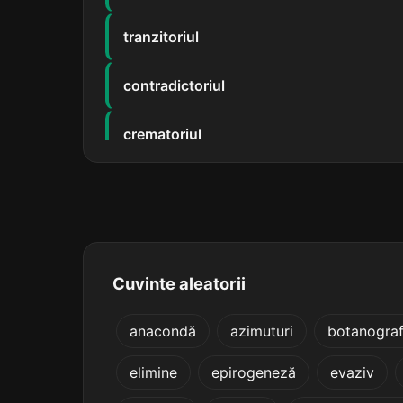
tranzitoriul
contradictoriul
crematoriul
emonctoriul
probatoriul
provizoriul
Cuvinte aleatorii
purgatoriul
anacondă
azimuturi
botanograf
elimine
epirogeneză
evaziv
refectoriul