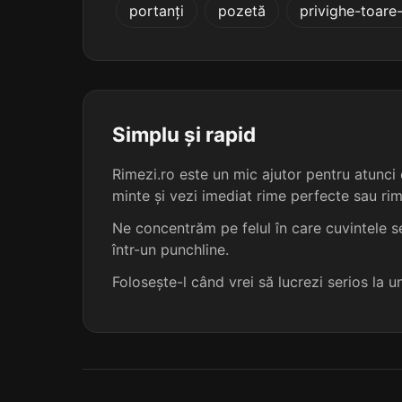
portanți
pozetă
privighe-toare
repertoriul
accesoriul
aleatoriul
Simplu și rapid
auditoriul
Rimezi.ro este un mic ajutor pentru atunci c
minte și vezi imediat rime perfecte sau ri
derizoriul
Ne concentrăm pe felul în care cuvintele se
într-un punchline.
interogatoriul
Folosește-l când vrei să lucrezi serios la 
moratoriul
sanatoriul