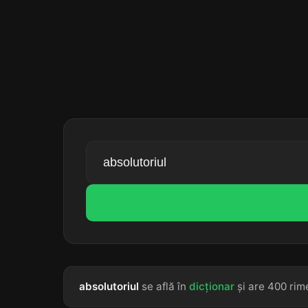
absolutoriul
se află în
dicționar
și are 400 rim