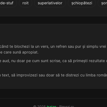
-de-stuf
roit
superlativelor
șchiopătezi
șor
4 sil.
11 lit.
terminație: toriul
desemulsionneur
5
4 sil.
10 lit.
terminație: oriul
atlantozaur
5
4 sil.
10 lit.
terminație: toriul
gigantozaur
5
4 sil.
10 lit.
terminație: toriul
hipocentaur
5
ând te blochezi la un vers, un refren sau pur și simplu vrei s
me care sună apropiat.
4 sil.
10 lit.
terminație: oriul
magnetiseur
5
 aud, nu doar pe cum sunt scrise, ca să primești rezultate c
6 sil.
14 lit.
terminație: toriul
jur-împrejur
5
un text, să improvizezi sau doar să te distrezi cu limba româ
4 sil.
10 lit.
terminație: toriul
adjutantur
5
4 sil.
10 lit.
terminație: toriul
electrobur
5
© 2025
traian
· Rimezi.ro