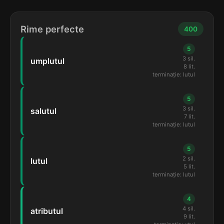
Rime perfecte
400
5
3 sil.
umplutul
8 lit.
terminație: lutul
5
3 sil.
salutul
7 lit.
terminație: lutul
5
2 sil.
lutul
5 lit.
terminație: lutul
4
4 sil.
atributul
9 lit.