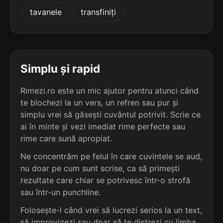
4
3
tavanele
transfiniți
3 sil.
strănutul
3 sil.
înlătur
9 lit.
7 lit.
terminație: utul
terminație: tur
4
3
3 sil.
bismutul
Simplu și rapid
3 sil.
nematur
8 lit.
7 lit.
terminație: utul
terminație: tur
Rimezi.ro este un mic ajutor pentru atunci când
te blochezi la un vers, un refren sau pur și
4
3
3 sil.
simplu vrei să găsești cuvântul potrivit. Scrie ce
grepfrutul
3 sil.
alătur
10 lit.
ai în minte și vezi imediat rime perfecte sau
6 lit.
terminație: utul
terminație: tur
rime care sună apropiat.
4
Ne concentrăm pe felul în care cuvintele se aud,
3
3 sil.
păscutul
nu doar pe cum sunt scrise, ca să primești
3 sil.
igitur
8 lit.
6 lit.
terminație: utul
rezultate care chiar se potrivesc într-o strofă
terminație: tur
sau într-un punchline.
4
Folosește-l când vrei să lucrezi serios la un text,
3
3 sil.
plăcutul
3 sil.
imatur
8 lit.
să improvizezi sau doar să te distrezi cu limba