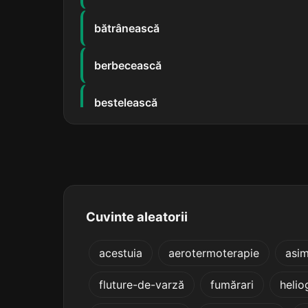
bătrânească
berbecească
beștelească
bichirească
bindisească
birjărească
Cuvinte aleatorii
bolânzească
acestuia
aerotermoterapie
asim
fluture-de-varză
fumărari
helio
bolnăvească