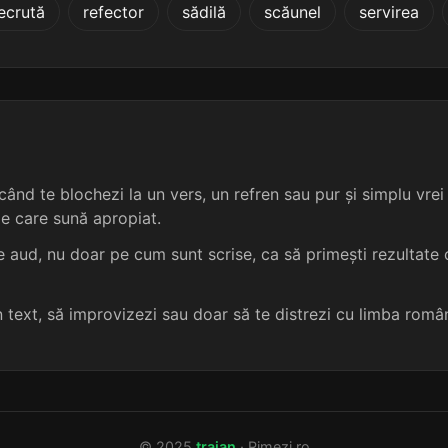
ecrută
refector
sădilă
scăunel
servirea
4 sil.
11 lit.
terminație: ească
adventistă
5
4 sil.
11 lit.
terminație: ească
algebristă
5
4 sil.
11 lit.
terminație: ească
anglicistă
5
4 sil.
11 lit.
terminație: ească
angrosistă
5
ând te blochezi la un vers, un refren sau pur și simplu vrei s
me care sună apropiat.
4 sil.
11 lit.
terminație: ească
aprioristă
5
 aud, nu doar pe cum sunt scrise, ca să primești rezultate c
4 sil.
11 lit.
terminație: ească
atlantistă
5
un text, să improvizezi sau doar să te distrezi cu limba româ
4 sil.
11 lit.
terminație: ească
balcanistă
5
4 sil.
11 lit.
terminație: ească
banduristă
5
© 2025
traian
· Rimezi.ro