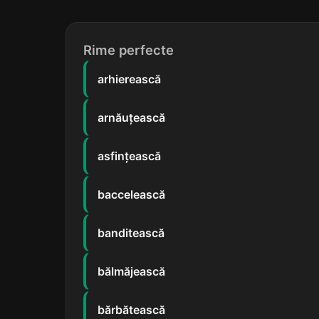
Rime perfecte
arhierească
arnăuțească
asfințească
baccelească
banditească
bălmăjească
bărbătească