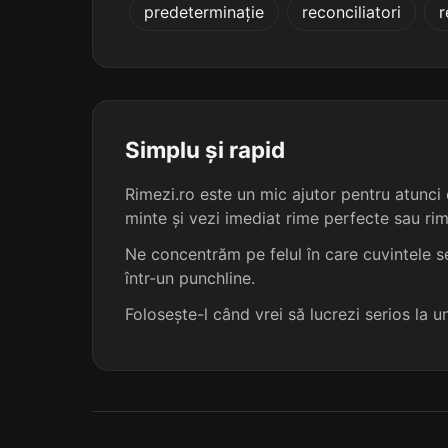
predeterminație
reconciliatori
r
bombănească
bortelească
brobonească
Simplu și rapid
bucherească
Rimezi.ro este un mic ajutor pentru atunci c
minte și vezi imediat rime perfecte sau ri
buchisească
Ne concentrăm pe felul în care cuvintele se
într-un punchline.
buimăcească
Folosește-l când vrei să lucrezi serios la 
bulbucească
bulgărească