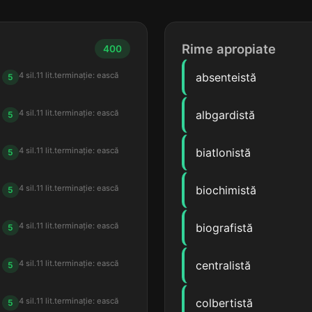
Rime apropiate
400
4 sil.
11 lit.
terminație: ească
absenteistă
5
4 sil.
11 lit.
terminație: ească
albgardistă
5
4 sil.
11 lit.
terminație: ească
biatlonistă
5
4 sil.
11 lit.
terminație: ească
biochimistă
5
4 sil.
11 lit.
terminație: ească
biografistă
5
4 sil.
11 lit.
terminație: ească
centralistă
5
4 sil.
11 lit.
terminație: ească
colbertistă
5