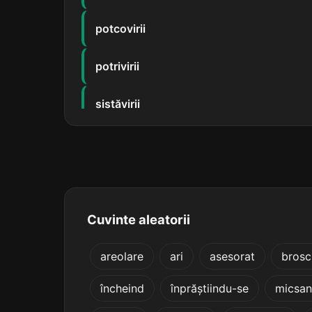
potcovirii
potrivirii
șiștăvirii
zugrăvirii
istovirii
izbăvirii
Cuvinte aleatorii
jilăvirii
areolare
ari
asesorat
brosc
încheind
înprăștiindu-se
micsan
lenevirii