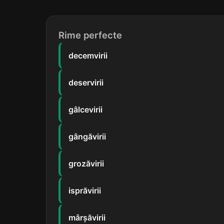
Rime perfecte
decemvirii
deservirii
gâlcevirii
gângăvirii
grozăvirii
isprăvirii
mârșăvirii