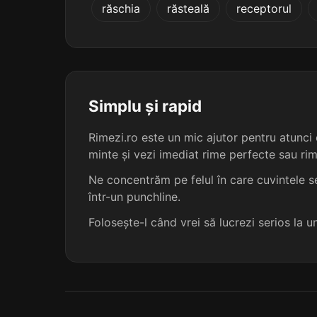
răschia
răsteală
receptorul
nărăvirii
otrăvirii
pristăvirii
Simplu și rapid
proslăvirii
Rimezi.ro este un mic ajutor pentru atunci c
minte și vezi imediat rime perfecte sau ri
văduvirii
Ne concentrăm pe felul în care cuvintele se
într-un punchline.
vorovirii
Folosește-l când vrei să lucrezi serios la 
zăbovirii
otăvirii