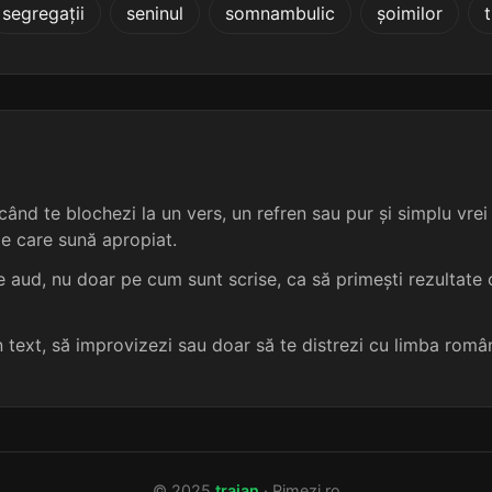
segregații
seninul
somnambulic
șoimilor
4 sil.
9 lit.
terminație: virii
5
4 sil.
9 lit.
terminație: virii
5
4 sil.
11 lit.
terminație: virii
5
4 sil.
11 lit.
terminație: virii
5
ând te blochezi la un vers, un refren sau pur și simplu vrei s
me care sună apropiat.
4 sil.
9 lit.
terminație: virii
5
 aud, nu doar pe cum sunt scrise, ca să primești rezultate c
4 sil.
9 lit.
terminație: virii
5
un text, să improvizezi sau doar să te distrezi cu limba româ
4 sil.
9 lit.
terminație: virii
5
4 sil.
8 lit.
terminație: virii
5
© 2025
traian
· Rimezi.ro