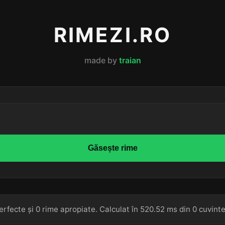
RIMEZI.RO
made by
traian
Găsește rime
erfecte și 0 rime apropiate. Calculat în 520.52 ms din 0 cuvinte