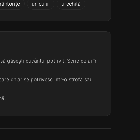
trântorițe
unicului
urechiță
ă găsești cuvântul potrivit. Scrie ce ai în
are chiar se potrivesc într-o strofă sau
nă.