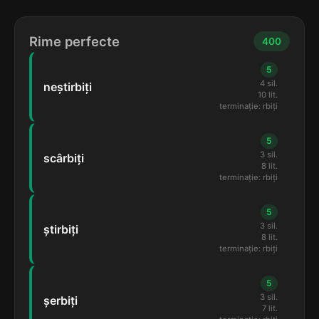
Rime perfecte
400
5
4 sil.
neștirbiți
10 lit.
terminație: rbiți
5
3 sil.
scârbiți
8 lit.
terminație: rbiți
5
3 sil.
știrbiți
8 lit.
terminație: rbiți
5
3 sil.
șerbiți
7 lit.