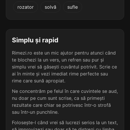
4
2
rozator
solvă
sufle
4 sil.
kilobiți
2 sil.
penalty
8 lit.
7 lit.
terminație: biți
terminație: ty
4
2
4 sil.
megabiți
Simplu și rapid
2 sil.
zahaity
8 lit.
7 lit.
terminație: biți
terminație: ty
Rimezi.ro este un mic ajutor pentru atunci când
te blochezi la un vers, un refren sau pur și
4
2
4 sil.
simplu vrei să găsești cuvântul potrivit. Scrie ce
murabiți
2 sil.
țoboty
8 lit.
ai în minte și vezi imediat rime perfecte sau
6 lit.
terminație: biți
terminație: ty
rime care sună apropiat.
4
Ne concentrăm pe felul în care cuvintele se aud,
2
4 sil.
păgubiți
nu doar pe cum sunt scrise, ca să primești
5 sil.
transcendentality
8 lit.
17 lit.
terminație: biți
rezultate care chiar se potrivesc într-o strofă
terminație: ty
sau într-un punchline.
4
Folosește-l când vrei să lucrezi serios la un text,
2
4 sil.
podobiți
1 sil.
dirty
8 lit.
să improvizezi sau doar să te distrezi cu limba