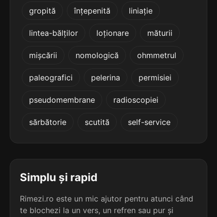
terminație: bind
gropită
înțepenită
liniație
4
lintea-bălților
loționare
măturii
2 sil.
izbind
6 lit.
terminație: bind
mișcării
nomologică
ohmmetrul
3
paleografici
pelerina
permisiei
3 sil.
abreviind
9 lit.
pseudomembrane
radioscopiei
terminație: ind
sărbătorie
scutită
self-service
3
3 sil.
acceptind
9 lit.
terminație: ind
3
Simplu și rapid
3 sil.
alcătuind
9 lit.
terminație: ind
Rimezi.ro este un mic ajutor pentru atunci când
te blochezi la un vers, un refren sau pur și