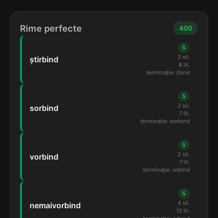
Rime perfecte
400
5
2 sil.
știrbind
8 lit.
terminație: rbind
5
2 sil.
sorbind
7 lit.
terminație: sorbind
5
2 sil.
vorbind
7 lit.
terminație: orbind
5
4 sil.
nemaivorbind
12 lit.