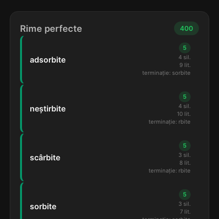
Rime perfecte
400
5
4 sil.
adsorbite
9 lit.
terminație: sorbite
5
4 sil.
neștirbite
10 lit.
terminație: rbite
5
3 sil.
scârbite
8 lit.
terminație: rbite
5
3 sil.
sorbite
7 lit.