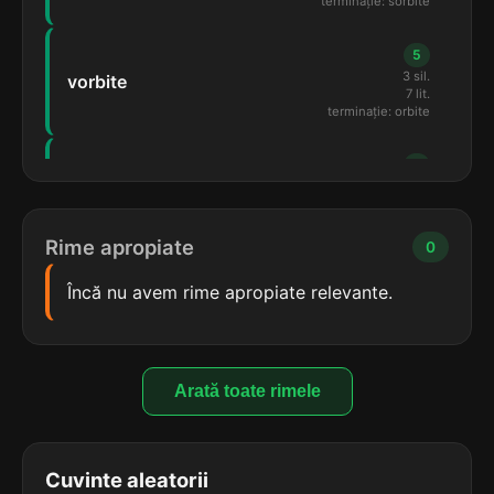
terminație: sorbite
5
3 sil.
vorbite
7 lit.
terminație: orbite
5
3 sil.
orbite
6 lit.
terminație: orbite
Rime apropiate
0
4
Încă nu avem rime apropiate relevante.
4 sil.
deosebite
9 lit.
terminație: bite
4
Arată toate rimele
4 sil.
nerăzbite
9 lit.
terminație: bite
Cuvinte aleatorii