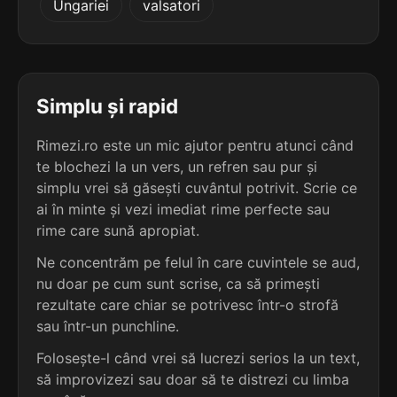
Ungariei
valsatori
terminație: bite
4
3 sil.
prezbite
8 lit.
terminație: bite
Simplu și rapid
4
Rimezi.ro este un mic ajutor pentru atunci când
3 sil.
zdrobite
te blochezi la un vers, un refren sau pur și
8 lit.
terminație: bite
simplu vrei să găsești cuvântul potrivit. Scrie ce
ai în minte și vezi imediat rime perfecte sau
4
rime care sună apropiat.
3 sil.
ciobite
7 lit.
Ne concentrăm pe felul în care cuvintele se aud,
terminație: bite
nu doar pe cum sunt scrise, ca să primești
rezultate care chiar se potrivesc într-o strofă
4
sau într-un punchline.
5 sil.
despăgubite
11 lit.
Folosește-l când vrei să lucrezi serios la un text,
terminație: bite
să improvizezi sau doar să te distrezi cu limba