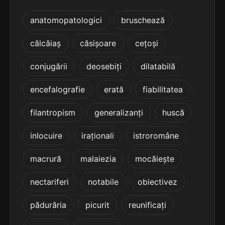
4
4 sil.
prohibite
anatomopatologici
bruschează
9 lit.
terminație: bite
călcâiaș
căsișoare
cețoși
4
4 sil.
înrobite
conjugării
deosebiți
dilatabilă
8 lit.
terminație: bite
encefalografie
erată
fiabilitatea
4
filantropism
generalizanți
huscă
4 sil.
deose-bite
10 lit.
terminație: bite
inlocuire
iraționali
istroromâne
4
macrură
malaiezia
mocăiește
5 sil.
împodobite
10 lit.
terminație: bite
nectariferi
notabile
obiectivez
4
pădurăria
picurit
reunificați
3 sil.
nealbite
8 lit.