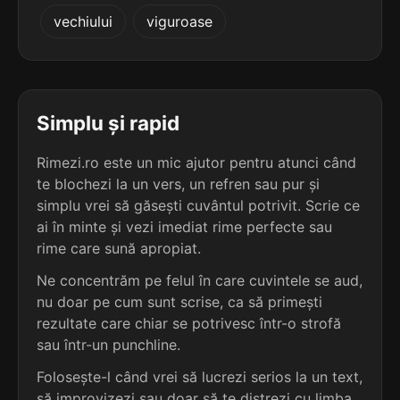
5
3
vechiului
viguroase
5 sil.
deslușitori
5 sil.
aminoalcooli
11 lit.
12 lit.
terminație: itori
terminație: oli
5
3
5 sil.
dezrobitori
Simplu și rapid
5 sil.
arboricoli
11 lit.
10 lit.
terminație: bitori
terminație: oli
Rimezi.ro este un mic ajutor pentru atunci când
te blochezi la un vers, un refren sau pur și
5
3
5 sil.
simplu vrei să găsești cuvântul potrivit. Scrie ce
diriguitori
5 sil.
benzonaftoli
11 lit.
ai în minte și vezi imediat rime perfecte sau
12 lit.
terminație: itori
terminație: oli
rime care sună apropiat.
5
Ne concentrăm pe felul în care cuvintele se aud,
3
5 sil.
feștelitori
nu doar pe cum sunt scrise, ca să primești
5 sil.
condiscipoli
11 lit.
12 lit.
terminație: itori
rezultate care chiar se potrivesc într-o strofă
terminație: oli
sau într-un punchline.
5
Folosește-l când vrei să lucrezi serios la un text,
3
5 sil.
forfotitori
5 sil.
coprosteroli
11 lit.
să improvizezi sau doar să te distrezi cu limba