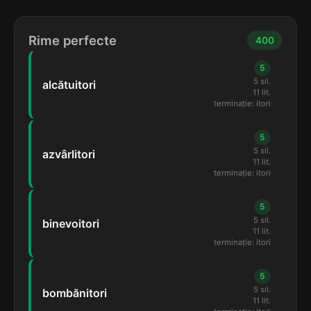
Rime perfecte
400
5
5 sil.
alcătuitori
11 lit.
terminație: itori
5
5 sil.
azvârlitori
11 lit.
terminație: itori
5
5 sil.
binevoitori
11 lit.
terminație: itori
5
5 sil.
bombănitori
11 lit.